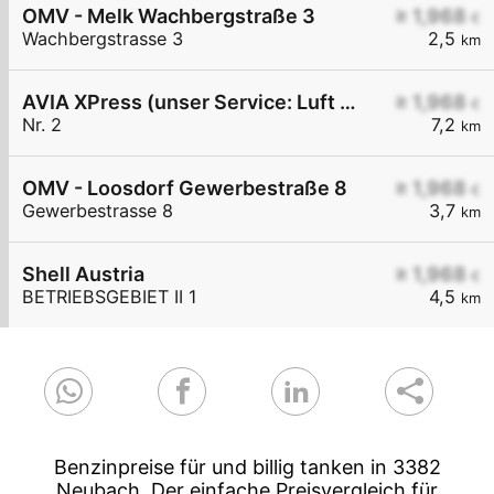
OMV - Melk Wachbergstraße 3
≥ 1,968
€
Wachbergstrasse 3
2,5
km
AVIA XPress (unser Service: Luft und Wasser)
≥ 1,968
€
Nr. 2
7,2
km
OMV - Loosdorf Gewerbestraße 8
≥ 1,968
€
Gewerbestrasse 8
3,7
km
Shell Austria
≥ 1,968
€
BETRIEBSGEBIET II 1
4,5
km
Benzinpreise für und billig tanken in 3382
Neubach. Der einfache Preisvergleich für