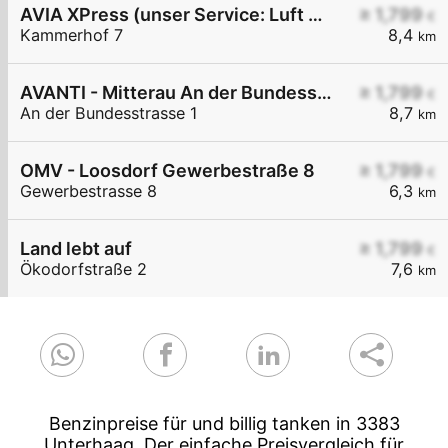
AVIA XPress (unser Service: Luft und Wasser)
≥ 1,799
€
Kammerhof 7
8,4
km
AVANTI - Mitterau An der Bundesstraße 1
≥ 1,799
€
An der Bundesstrasse 1
8,7
km
OMV - Loosdorf Gewerbestraße 8
≥ 1,799
€
Gewerbestrasse 8
6,3
km
Land lebt auf
≥ 1,799
€
Ökodorfstraße 2
7,6
km
Benzinpreise für und billig tanken in 3383
Unterhaag. Der einfache Preisvergleich für