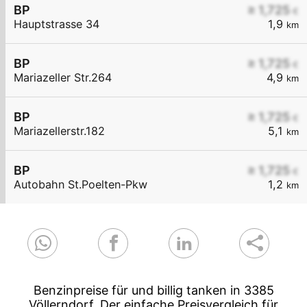
BP
≥ 1,725
€
Hauptstrasse 34
1,9
km
BP
≥ 1,725
€
Mariazeller Str.264
4,9
km
BP
≥ 1,725
€
Mariazellerstr.182
5,1
km
BP
≥ 1,725
€
Autobahn St.Poelten-Pkw
1,2
km
Benzinpreise für und billig tanken in 3385
Völlerndorf. Der einfache Preisvergleich für