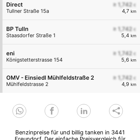
Direct
≥ 1,742
€
Tullner Straße 15a
4,7
km
BP Tulln
≥ 1,742
€
Staasdorfer Straße 1
5,4
km
eni
≥ 1,742
€
Königstetterstrasse 154
5,6
km
OMV - Einsiedl Mühlfeldstraße 2
≥ 1,742
€
Mühlfeldstrasse 2
4,9
km
Benzinpreise für und billig tanken in 3441
Freundorf. Der einfache Preisvergleich für