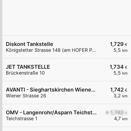
Diskont Tankstelle
1,729
€
Königstetter Strasse 148 (am HOFER Parkplatz)
5,5
km
JET TANKSTELLE
1,734
€
Brückenstraße 10
5,5
km
AVANTI - Sieghartskirchen Wiener Straße 26
1,742
€
Wiener Strasse 26
3,2
km
OMV - Langenrohr/Asparn Teichstraße 1
≥ 1,742
€
Teichstrasse 1
4,7
km