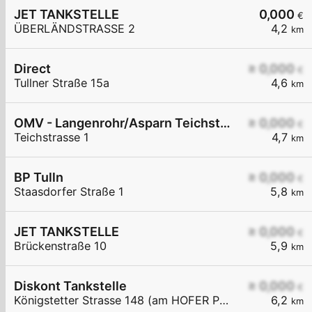
JET TANKSTELLE
0,000
€
ÜBERLÄNDSTRASSE 2
4,2
km
Direct
≥ 0,000
€
Tullner Straße 15a
4,6
km
OMV - Langenrohr/Asparn Teichstraße 1
≥ 0,000
€
Teichstrasse 1
4,7
km
BP Tulln
≥ 0,000
€
Staasdorfer Straße 1
5,8
km
JET TANKSTELLE
≥ 0,000
€
Brückenstraße 10
5,9
km
Diskont Tankstelle
≥ 0,000
€
Königstetter Strasse 148 (am HOFER Parkplatz)
6,2
km