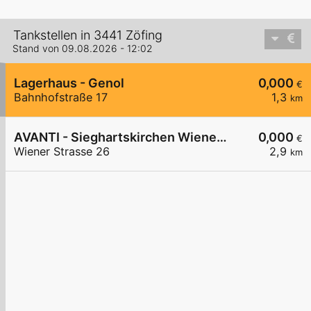
Tankstellen in 3441 Zöfing
Stand von 09.08.2026 - 12:02
Lagerhaus - Genol
0,000
€
Bahnhofstraße 17
1,3
km
AVANTI - Sieghartskirchen Wiener Straße 26
0,000
€
Wiener Strasse 26
2,9
km