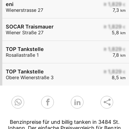
eni
≥ 1,829
€
Wienerstrasse 27
7,3
km
SOCAR Traismauer
≥ 1,829
€
Wiener Straße 27
5,8
km
TOP Tankstelle
≥ 1,829
€
Rosaliastraße 1
7,8
km
TOP Tankstelle
≥ 1,829
€
Obere Wienerstraße 3
8,5
km
Benzinpreise für und billig tanken in 3484 St.
Johann. Der einfache Preisvergleich für Benzin,