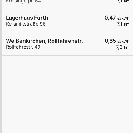
Freisingerpl. 54
7,1
km
Lagerhaus Furth
0,47
€/kWh
Keramikstraße 96
7,1
km
Weißenkirchen, Rollfährenstr.
0,65
€/kWh
Rollfährestr. 49
7,2
km