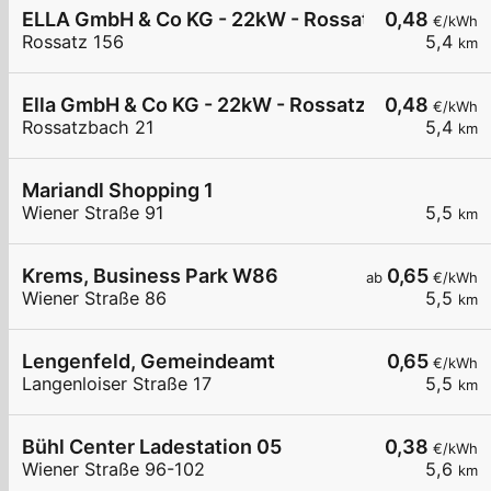
ELLA GmbH & Co KG - 22kW - Rossatz/Arnsdorf 
0,48
€/kWh
Rossatz 156
5,4
km
Ella GmbH & Co KG - 22kW - Rossatzbach - Campi
0,48
€/kWh
Rossatzbach 21
5,4
km
Mariandl Shopping 1
Wiener Straße 91
5,5
km
Krems, Business Park W86
0,65
ab
€/kWh
Wiener Straße 86
5,5
km
Lengenfeld, Gemeindeamt
0,65
€/kWh
Langenloiser Straße 17
5,5
km
Bühl Center Ladestation 05
0,38
€/kWh
Wiener Straße 96-102
5,6
km