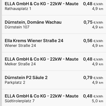
ELLA GmbH & Co KG - 22kW - Mautern - Rathaus
0,48
€/kWh
Rathausplatz 1
4,9
km
Dürnstein, Domäne Wachau
0,75
€/kWh
Dürnstein 107
4,9
km
Ella Krems Wiener Straße 24
0,56
€/kWh
Wiener Straße 24
4,9
km
ELLA GmbH & Co KG - 22kW - Mautern - Melker S
0,48
€/kWh
Melker Straße 24
4,9
km
Dürnstein P2 Säule 2
0,79
€/kWh
Parkplatz 2
4,9
km
ELLA GmbH & Co KG - 22kW - Mautern - Südtirole
0,48
€/kWh
Südtirolerplatz 7
5,0
km