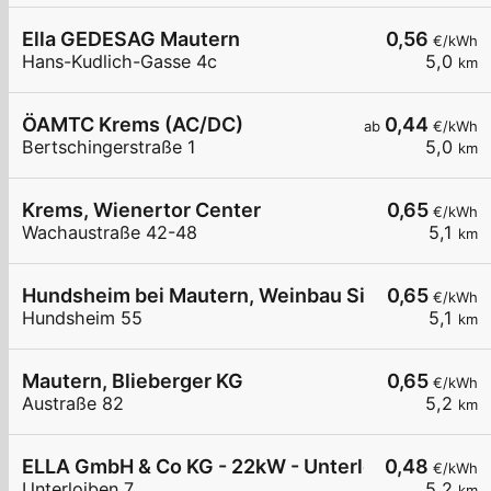
Ella GEDESAG Mautern
0,56
€/kWh
Hans-Kudlich-Gasse 4c
5,0
km
ÖAMTC Krems (AC/DC)
0,44
ab
€/kWh
Bertschingerstraße 1
5,0
km
Krems, Wienertor Center
0,65
€/kWh
Wachaustraße 42-48
5,1
km
Hundsheim bei Mautern, Weinbau Siedler
0,65
€/kWh
Hundsheim 55
5,1
km
Mautern, Blieberger KG
0,65
€/kWh
Austraße 82
5,2
km
ELLA GmbH & Co KG - 22kW - Unterloiben - Resta
0,48
€/kWh
Unterloiben 7
5,2
km