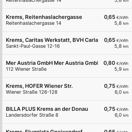
Reitenhaslachergasse 14
5,8
km
Krems, Reitenhaslachergasse
0,65
€/kWh
Reitenhaslachergasse 14
5,8
km
Krems, Caritas Werkstatt, BVH Carla
0,65
€/kWh
Sankt-Paul-Gasse 12-16
5,8
km
Mer Austria GmbH Mer Austria GmbH - Krems an d
0,80
€/kWh
112 Wiener Straße
5,9
km
Krems, HOFER Wiener Str.
0,75
€/kWh
Wiener Straße 126-128
6,0
km
BILLA PLUS Krems an der Donau
0,75
€/kWh
Landersdorfer Straße 8
6,0
km
Krems, Flugplatz Gneixendorf
0,65