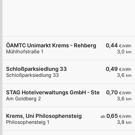
ÖAMTC Unimarkt Krems - Rehberg
0,44
€/kWh
Mühlhofstraße 1
3,0
km
Schloßparksiedlung 33
0,49
€/kWh
Schloßparksiedlung 33
3,6
km
STAG Hotelverwaltungs GmbH - Steinberger Hote
0,70
€/kWh
Am Goldberg 2
3,6
km
Krems, Uni Philosophensteig
0,65
ab
€/kWh
Philosophensteig 1
3,8
km