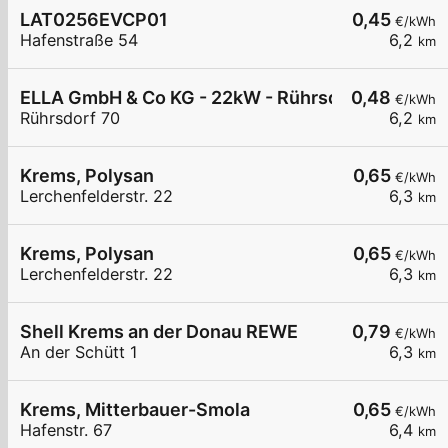
LAT0256EVCP01
0,45
€/kWh
Hafenstraße 54
6,2
km
ELLA GmbH & Co KG - 22kW - Rührsdorf - Kinder
0,48
€/kWh
Rührsdorf 70
6,2
km
Krems, Polysan
0,65
€/kWh
Lerchenfelderstr. 22
6,3
km
Krems, Polysan
0,65
€/kWh
Lerchenfelderstr. 22
6,3
km
Shell Krems an der Donau REWE
0,79
€/kWh
An der Schütt 1
6,3
km
Krems, Mitterbauer-Smola
0,65
€/kWh
Hafenstr. 67
6,4
km