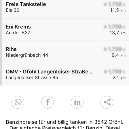
Freie Tankstelle
≥ 1,759
€
Els 30
11,5
km
Eni Krems
≥ 1,759
€
An der B37
13,7
km
Rihs
≥ 1,759
€
Niedergrünbach 44
9,4
km
OMV - Gföhl Langenloiser Straße 85
≥ 1,759
€
Langenloiser Strasse 85
2,1
km
Benzinpreise für und billig tanken in 3542 Gföhl.
Der einfache Preisvergleich für Benzin, Diesel