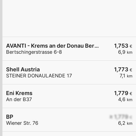
AVANTI - Krems an der Donau Bertschingerstraße 6-8
1,753
€
Bertschingerstrasse 6-8
6,9
km
Shell Austria
1,773
€
STEINER DONAULAENDE 17
7,1
km
Eni Krems
1,779
€
An der B37
4,6
km
BP
≥ 1,779
€
Wiener Str. 76
6,2
km