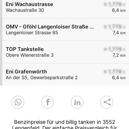
Eni Wachaustrasse
≥ 1,779
€
Wachaustraße 30
6,4
km
OMV - Gföhl Langenloiser Straße 85
≥ 1,779
€
Langenloiser Strasse 85
7,4
km
TOP Tankstelle
≥ 1,779
€
Obere Wienerstraße 3
7,2
km
Eni Grafenwörth
≥ 1,779
€
An der S5, Gewerbeparkstraße 2
6,4
km
Benzinpreise für und billig tanken in 3552
Lengenfeld. Der einfache Preisvergleich für