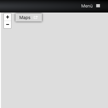
Menü
+
Maps
−