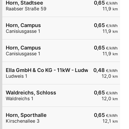
Horn, Stadtsee
0,65
€/kWh
Raabser Straße 59
11,9
km
Horn, Campus
0,65
€/kWh
Canisiusgasse 1
11,9
km
Horn, Campus
0,65
€/kWh
Canisiusgasse 1
11,9
km
Ella GmbH & Co KG - 11kW - Ludweis - Pfarrstadl
0,48
€/kWh
Ludweis 1
12,0
km
Waldreichs, Schloss
0,65
€/kWh
Waldreichs 1
12,0
km
Horn, Sporthalle
0,65
€/kWh
Kirschenallee 3
12,1
km