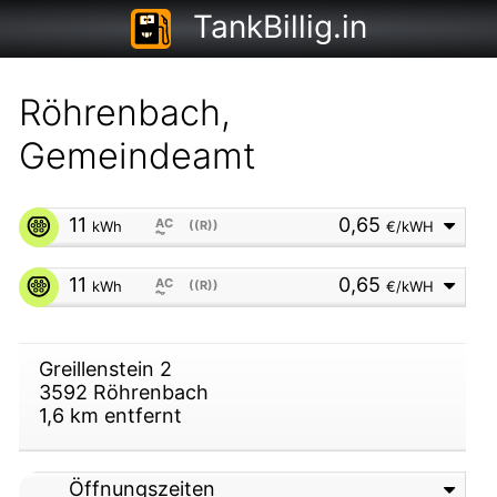
TankBillig.in
Röhrenbach,
Gemeindeamt
11
0,65
AC
kWh
((R))
€/kWH
⏦
11
0,65
AC
kWh
((R))
€/kWH
⏦
Greillenstein 2
3592
Röhrenbach
1,6
km entfernt
Öffnungszeiten