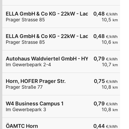
ELLA GmbH & Co KG - 22kW - Ladestation Horn - 
0,48
€/kWh
Prager Strasse 85
10,5
km
ELLA GmbH & Co KG - 22kW - Ladestation Horn -
0,48
€/kWh
Prager Strasse 85
10,6
km
Autohaus Waldviertel GmbH - HYC50
0,79
€/kWh
Im Gewerbepark 2-4
10,7
km
Horn, HOFER Prager Str.
0,75
€/kWh
Prager Straße 77
10,8
km
W4 Business Campus 1
0,79
€/kWh
Im Gewerbepark 3
10,8
km
ÖAMTC Horn
0,44
€/kWh