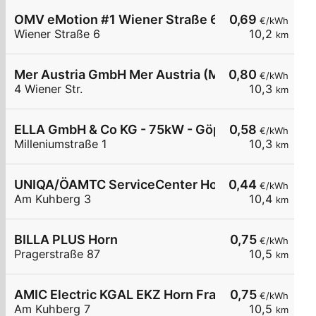
OMV eMotion #1 Wiener Straße 6 Frauenhofen
0,69
€/kWh
Wiener Straße 6
10,2
km
Mer Austria GmbH Mer Austria (McD) - Frauenhofe
0,80
€/kWh
4 Wiener Str.
10,3
km
ELLA GmbH & Co KG - 75kW - Göpfritz Firma Hofst
0,58
€/kWh
Milleniumstraße 1
10,3
km
UNIQA/ÖAMTC ServiceCenter Horn
0,44
€/kWh
Am Kuhberg 3
10,4
km
BILLA PLUS Horn
0,75
€/kWh
Pragerstraße 87
10,5
km
AMIC Electric KGAL EKZ Horn Frauenhofen Am K
0,75
€/kWh
Am Kuhberg 7
10,5
km