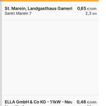
St. Marein, Landgasthaus Gamerith
0,65
€/kWh
Sankt Marein 7
2,3
km
ELLA GmbH & Co KG - 11kW - Neupölla Gemeinde
0,48
€/kWh