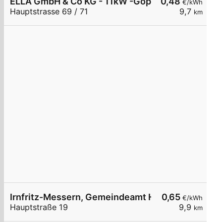
ELLA GmbH & Co KG - 11kW -Göpfritz Nah & Frisch
0,48
€/kWh
Hauptstrasse 69 / 71
9,7
km
Irnfritz-Messern, Gemeindeamt Hauptstr.
0,65
€/kWh
Hauptstraße 19
9,9
km