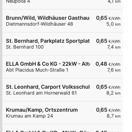
Neupölla 4
4,1
km
Brunn/Wild, Wildhäuser Gasthaus Powisch
0,65
€/kWh
Dietmannsdorf-Wildhäuser 48
5,0
km
St. Bernhard, Parkplatz Sportplatz
0,65
€/kWh
St. Bernhard 100
7,4
km
ELLA GmbH & Co KG - 22kW - Altenburg - Stiftpar
0,48
€/kWh
Abt Placidus Much-Straße 1
7,6
km
St. Leonhard, Carport Volksschule
0,65
€/kWh
St. Leonhard am Hornerwald 61
8,2
km
Krumau/Kamp, Ortszentrum
0,65
€/kWh
Krumau am Kamp 24
8,7
km