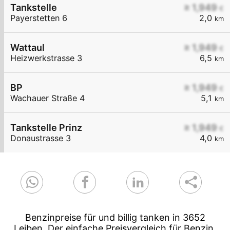
Tankstelle
≥ 1,949
€
Payerstetten 6
2,0
km
Wattaul
≥ 1,949
€
Heizwerkstrasse 3
6,5
km
BP
≥ 1,949
€
Wachauer Straße 4
5,1
km
Tankstelle Prinz
≥ 1,949
€
Donaustrasse 3
4,0
km
Benzinpreise für und billig tanken in 3652
Leiben. Der einfache Preisvergleich für Benzin,