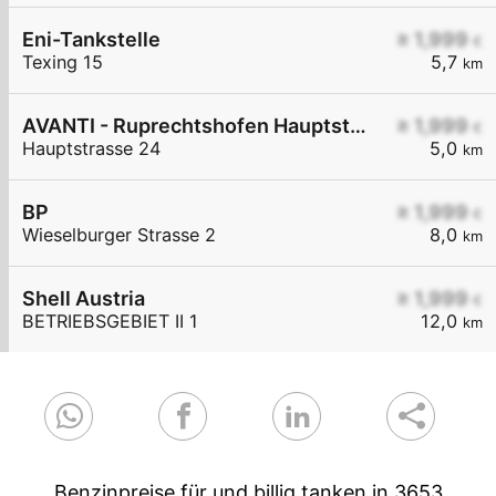
Eni-Tankstelle
≥ 1,999
€
Texing 15
5,7
km
AVANTI - Ruprechtshofen Hauptstraße 24
≥ 1,999
€
Hauptstrasse 24
5,0
km
BP
≥ 1,999
€
Wieselburger Strasse 2
8,0
km
Shell Austria
≥ 1,999
€
BETRIEBSGEBIET II 1
12,0
km
Benzinpreise für und billig tanken in 3653