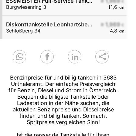
ESSMEISTER Full-Service Tankstelle
≥ 1,969
€
Burgwiesenring 3
11,6
km
Diskonttankstelle Leonhartsberger
≥ 1,969
€
Schloßberg 34
4,8
km
Benzinpreise für und billig tanken in 3683
Urthaleramt. Der einfache Preisvergleich
für Benzin, Diesel und Strom in Österreich.
Bequem die billigste Tankstelle oder
Ladestation in der Nähe suchen, die
aktuellen Benzinpreise und Dieselpreise
finden und billig tanken. So macht
Spritpreise vergleichen Sinn!
Ist die passende Tankstelle für Ihren