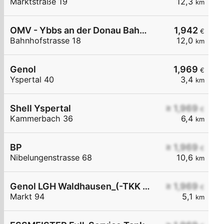
Marktstraße 19
12,3
km
OMV - Ybbs an der Donau Bahnhofstraße 18
1,942
€
Bahnhofstrasse 18
12,0
km
Genol
1,969
€
Yspertal 40
3,4
km
Shell Yspertal
≥ 1,969
€
Kammerbach 36
6,4
km
BP
≥ 1,969
€
Nibelungenstrasse 68
10,6
km
Genol LGH Waldhausen_(-TKK Abschlag)
≥ 1,969
€
Markt 94
5,1
km