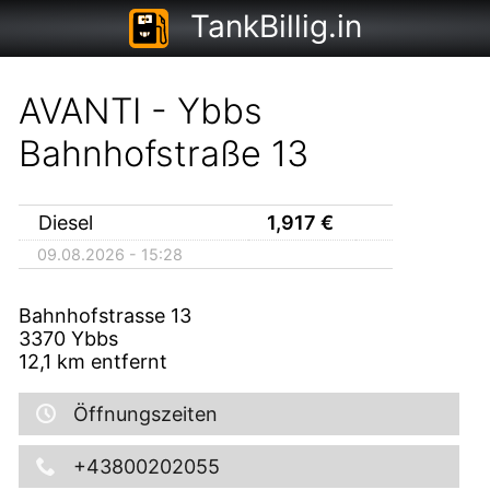
TankBillig.in
AVANTI - Ybbs
Bahnhofstraße 13
Diesel
1,917
€
09.08.2026 - 15:28
Bahnhofstrasse 13
3370
Ybbs
12,1
km entfernt
Öffnungszeiten
+43800202055