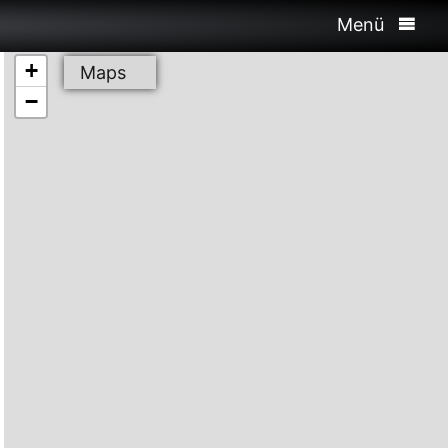
Menü
+
Maps
−