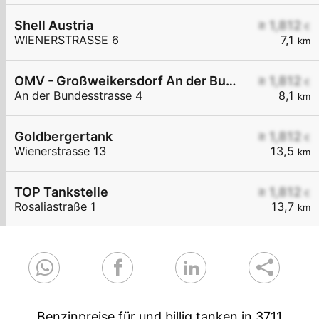
Shell Austria
≥ 1,812
€
WIENERSTRASSE 6
7,1
km
OMV - Großweikersdorf An der Bundesstraße 4
≥ 1,812
€
An der Bundesstrasse 4
8,1
km
Goldbergertank
≥ 1,812
€
Wienerstrasse 13
13,5
km
TOP Tankstelle
≥ 1,812
€
Rosaliastraße 1
13,7
km
Benzinpreise für und billig tanken in 3711