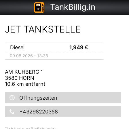
TankBillig.in
JET TANKSTELLE
Diesel
1,949
€
09.08.2026 - 13:38
AM KUHBERG 1
3580
HORN
10,6
km entfernt
Öffnungszeiten
+43298220358