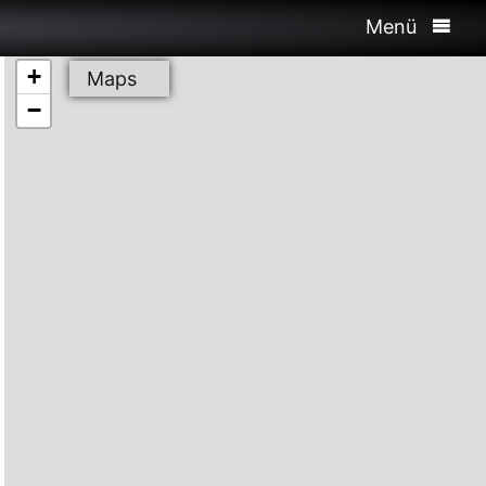
Menü
+
Maps
−