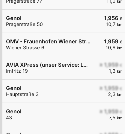
Pragerstraße 77
11,0
km
Genol
1,956
€
Pragerstraße 50
10,7
km
OMV - Frauenhofen Wiener Straße 6
1,959
€
Wiener Strasse 6
10,6
km
AVIA XPress (unser Service: Luft und Wasser)
≥ 1,959
€
Irnfritz 19
1,3
km
Genol
≥ 1,959
€
Hauptstraße 3
2,3
km
Genol
≥ 1,959
€
43
7,5
km