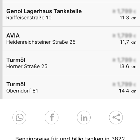
Genol Lagerhaus Tankstelle
≥ 1,799
€
Raiffeisenstraße 10
11,3
km
AVIA
≥ 1,799
€
Heidenreichsteiner Straße 25
11,7
km
Turmöl
≥ 1,799
€
Horner Straße 25
13,6
km
Turmöl
≥ 1,799
€
Oberndorf 81
14,4
km
Benzinpreise für und billig tanken in 3822