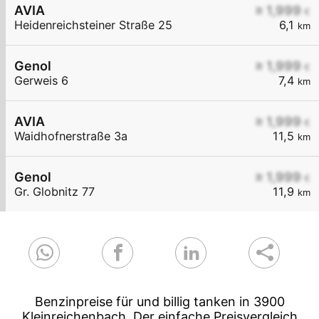
AVIA
≥ 1,999
€
Heidenreichsteiner Straße 25
6,1
km
Genol
≥ 1,999
€
Gerweis 6
7,4
km
AVIA
≥ 1,999
€
Waidhofnerstraße 3a
11,5
km
Genol
≥ 1,999
€
Gr. Globnitz 77
11,9
km
Benzinpreise für und billig tanken in 3900
Kleinreichenbach. Der einfache Preisvergleich