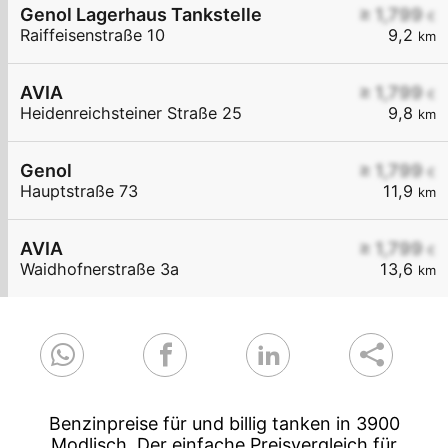
Genol Lagerhaus Tankstelle
≥ 1,799
€
Raiffeisenstraße 10
9,2
km
AVIA
≥ 1,799
€
Heidenreichsteiner Straße 25
9,8
km
Genol
≥ 1,799
€
Hauptstraße 73
11,9
km
AVIA
≥ 1,799
€
Waidhofnerstraße 3a
13,6
km
Benzinpreise für und billig tanken in 3900
Modlisch. Der einfache Preisvergleich für