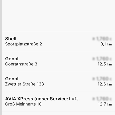
Shell
≥ 1,760
€
Sportplatzstraße 2
0,1
km
Genol
≥ 1,760
€
Conrathstraße 3
12,5
km
Genol
≥ 1,760
€
Zwettler Straße 133
12,6
km
AVIA XPress (unser Service: Luft und Wasser)
≥ 1,760
€
Groß Meinharts 10
12,7
km