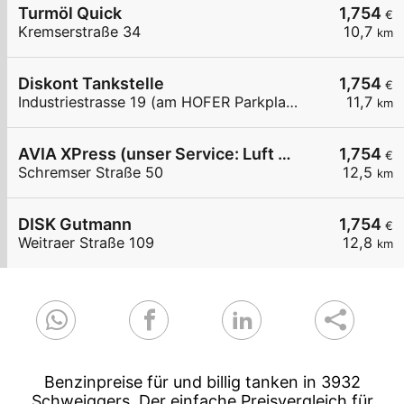
Turmöl Quick
1,754
€
Kremserstraße 34
10,7
km
Diskont Tankstelle
1,754
€
Industriestrasse 19 (am HOFER Parkplatz)
11,7
km
AVIA XPress (unser Service: Luft und Wasser)
1,754
€
Schremser Straße 50
12,5
km
DISK Gutmann
1,754
€
Weitraer Straße 109
12,8
km
Benzinpreise für und billig tanken in 3932
Schweiggers. Der einfache Preisvergleich für