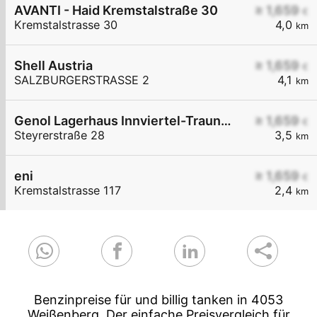
AVANTI - Haid Kremstalstraße 30
≥ 1,659
€
Kremstalstrasse 30
4,0
km
Shell Austria
≥ 1,659
€
SALZBURGERSTRASSE 2
4,1
km
Genol Lagerhaus Innviertel-Traunviertel-Urfahr
≥ 1,659
€
Steyrerstraße 28
3,5
km
eni
≥ 1,659
€
Kremstalstrasse 117
2,4
km
Benzinpreise für und billig tanken in 4053
Weißenberg. Der einfache Preisvergleich für