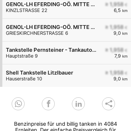
GENOL-LH EFERDING-OÖ. MITTE eGen
≥ 1,958
€
KINZLSTRASSE 22
6,5
km
GENOL-LH EFERDING-OÖ. MITTE eGen
≥ 1,958
€
GRIESKIRCHNERSTRASSE 6
9,0
km
Tankstelle Pernsteiner - Tankautomat mit Bankomat
≥ 1,958
€
Hauptstraße 9
7,9
km
Shell Tankstelle Litzlbauer
≥ 1,958
€
Hauserstraße 10
9,0
km
Benzinpreise für und billig tanken in 4084
Ernleiten. Der einfache Preisvergleich für