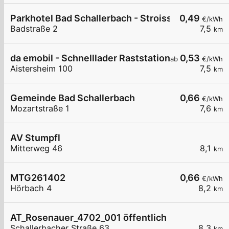
Parkhotel Bad Schallerbach - Stroissmüller
0,49
€/kWh
Badstraße 2
7,5
km
da emobil - Schnelllader Raststation Aistershei
0,53
ab
€/kWh
Aistersheim 100
7,5
km
Gemeinde Bad Schallerbach
0,66
€/kWh
Mozartstraße 1
7,6
km
AV Stumpfl
Mitterweg 46
8,1
km
MTG261402
0,66
€/kWh
Hörbach 4
8,2
km
AT_Rosenauer_4702_001 öffentlich
Schallerbacher Straße 63
8,3
km