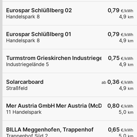
Eurospar Schlüßlberg 02
0,79
€/kWh
Handelspark 8
4,9
km
Eurospar Schlüßlberg 01
0,79
€/kWh
Handelspark 8
4,9
km
Turmstrom Grieskirchen Industriegelände 5
0,75
€/kWh
Industriegelände 5
4,9
km
Solarcarboard
0,36
ab
€/kWh
Straßfeld
4,9
km
Mer Austria GmbH Mer Austria (McD) - Schlüßlber
0,80
€/kWh
11 Handelspark
5,0
km
BILLA Meggenhofen, Trappenhof
0,65
€/kWh
Trappenhof Süd 2
5,0
km