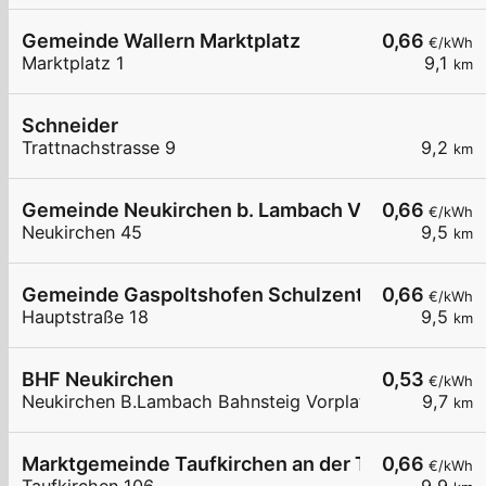
Gemeinde Wallern Marktplatz
0,66
€/kWh
Marktplatz 1
9,1
km
Schneider
Trattnachstrasse 9
9,2
km
Gemeinde Neukirchen b. Lambach Volksschule
0,66
€/kWh
Neukirchen 45
9,5
km
Gemeinde Gaspoltshofen Schulzentrum
0,66
€/kWh
Hauptstraße 18
9,5
km
BHF Neukirchen
0,53
€/kWh
Neukirchen B.Lambach Bahnsteig Vorplatz
9,7
km
Marktgemeinde Taufkirchen an der Tratttnach Ba
0,66
€/kWh