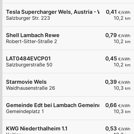
Tesla Supercharger Wels, Austria - West
0,41
€/kWh
Salzburger Str. 223
10,2
km
Shell Lambach Rewe
0,79
€/kWh
Robert-Sitter-Straße 2
10,2
km
LAT0484EVCP01
0,45
€/kWh
Salzburgerstraße 50
10,2
km
Starmovie Wels
0,39
€/kWh
Waidhausenstraße 26
10,3
km
Gemeinde Edt bei Lambach Gemeindeamt
0,66
€/kWh
Gemeindeplatz 1
10,3
km
KWG Niederthalheim 1.1
0,53
€/kWh