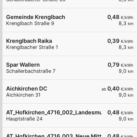
Gemeinde Krenglbach
0,48
€/kWh
Krenglbach Straße 9
8,3
km
Krenglbach Raika
0,39
€/kWh
Krenglbacher Straße 1
8,3
km
Spar Wallern
0,79
€/kWh
Schallerbachstraße 7
9,0
km
Aichkirchen DC
0,40
ab
€/kWh
Aichkirchen 31
9,0
km
AT_Hofkirchen_4716_002_Landesmusikschule öff
0,48
€/kWh
Hauptstraße 24
9,0
km
AT_Hofkirchen_4716_003_Neue Mittelschule öffe
0,48
€/kWh