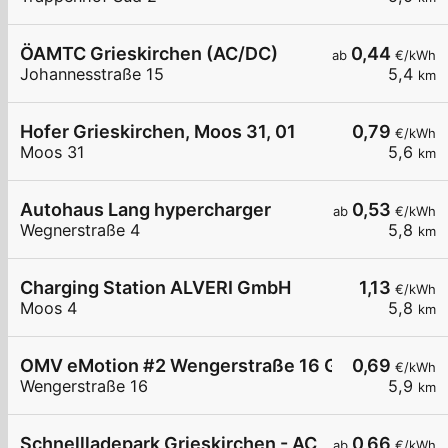
ÖAMTC Grieskirchen (AC/DC)
0,44
ab
€/kWh
Johannesstraße 15
5,4
km
Hofer Grieskirchen, Moos 31, 01
0,79
€/kWh
Moos 31
5,6
km
Autohaus Lang hypercharger
0,53
ab
€/kWh
Wegnerstraße 4
5,8
km
Charging Station ALVERI GmbH
1,13
€/kWh
Moos 4
5,8
km
OMV eMotion #2 Wengerstraße 16 Grieskirchen
0,69
€/kWh
Wengerstraße 16
5,9
km
Schnellladepark Grieskirchen - AC
0,66
ab
€/kWh