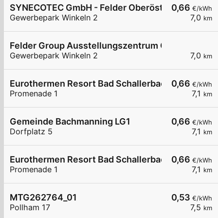
SYNECOTEC GmbH - Felder Oberösterreich
0,66
€/kWh
Gewerbepark Winkeln 2
7,0
km
Felder Group Ausstellungszentrum Oberösterrei
Gewerbepark Winkeln 2
7,0
km
Eurothermen Resort Bad Schallerbach LG2
0,66
€/kWh
Promenade 1
7,1
km
Gemeinde Bachmanning LG1
0,66
€/kWh
Dorfplatz 5
7,1
km
Eurothermen Resort Bad Schallerbach LG1
0,66
€/kWh
Promenade 1
7,1
km
MTG262764_01
0,53
€/kWh
Pollham 17
7,5
km