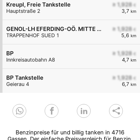
Kreupl, Freie Tankstelle
≥ 1,928
€
Hauptstraße 2
3,7
km
GENOL-LH EFERDING-OÖ. MITTE eGen
≥ 1,928
€
TRAPPENHOF SUED 1
5,6
km
BP
≥ 1,928
€
Innkreisautobahn A8
4,7
km
BP Tankstelle
≥ 1,928
€
Geierau 4
6,7
km
Benzinpreise für und billig tanken in 4716
Gassen. Der einfache Preisvergleich für Benzin,