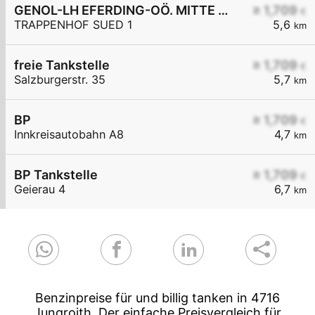
GENOL-LH EFERDING-OÖ. MITTE eGen
≥ 1,709
€
TRAPPENHOF SUED 1
5,6
km
freie Tankstelle
≥ 1,709
€
Salzburgerstr. 35
5,7
km
BP
≥ 1,709
€
Innkreisautobahn A8
4,7
km
BP Tankstelle
≥ 1,709
€
Geierau 4
6,7
km
Benzinpreise für und billig tanken in 4716
Jungroith. Der einfache Preisvergleich für