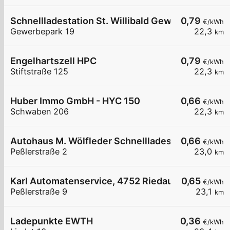
Schnellladestation St. Willibald Gewerbepark La
0,79
€/kWh
Gewerbepark 19
22,3
km
Engelhartszell HPC
0,79
€/kWh
Stiftstraße 125
22,3
km
Huber Immo GmbH - HYC 150
0,66
€/kWh
Schwaben 206
22,3
km
Autohaus M. Wölfleder Schnellladestation
0,66
€/kWh
Peßlerstraße 2
23,0
km
Karl Automatenservice, 4752 Riedau
0,65
€/kWh
Peßlerstraße 9
23,1
km
Ladepunkte EWTH
0,36
€/kWh