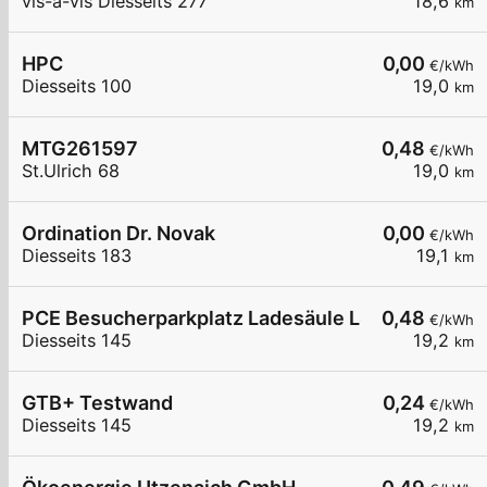
vis-a-vis Diesseits 277
18,6
km
HPC
0,00
€/kWh
Diesseits 100
19,0
km
MTG261597
0,48
€/kWh
St.Ulrich 68
19,0
km
Ordination Dr. Novak
0,00
€/kWh
Diesseits 183
19,1
km
PCE Besucherparkplatz Ladesäule LS4 2 x Typ 2 
0,48
€/kWh
Diesseits 145
19,2
km
GTB+ Testwand
0,24
€/kWh
Diesseits 145
19,2
km