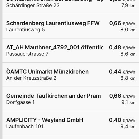
Schärdinger Straße 23
7,9
km
Schardenberg Laurentiusweg FFW
0,66
€/kWh
Laurentiusweg 5
8,0
km
AT_AH Mauthner_4792_001 öffentlich
0,48
€/kWh
Passauerstrasse 7
8,6
km
ÖAMTC Unimarkt Münzkirchen
0,44
€/kWh
An der Kreuzstraße 2
8,8
km
Gemeinde Taufkirchen an der Pram
0,66
€/kWh
Dorfgasse 1
9,1
km
AMPLICITY - Weyland GmbH
0,40
€/kWh
Laufenbach 101
9,4
km