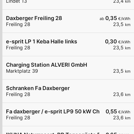
Lindet 13
23,4
km
Daxberger Freiling 28
0,35
ab
€/kWh
Freiling 28
23,5
km
e-sprit LP 1 Keba Halle links
0,30
€/kWh
Freiling 28
23,5
km
Charging Station ALVERI GmbH
Marktplatz 39
23,5
km
Schranken Fa Daxberger
Freiling 28
23,6
km
Fa daxberger / e-sprit LP9 50 kW Chademo
0,55
€/kWh
Freiling 28
23,6
km