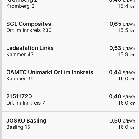
€/kWh
Kromberg 2
15,4
km
SGL Composites
0,65
€/kWh
Ort im Innkreis 230
15,5
km
Ladestation Links
0,53
€/kWh
Kammer 43
15,9
km
ÖAMTC Unimarkt Ort im Innkreis
0,44
€/kWh
Kammer 36
16,0
km
21511720
0,40
€/kWh
Ort im Innkreis 7
16,0
km
JOSKO Basling
0,50
€/kWh
Basling 15
16,0
km