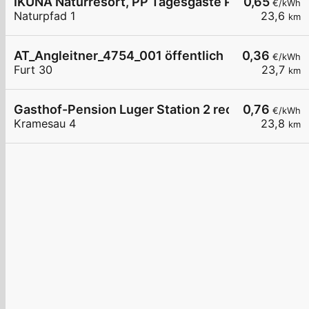
IKUNA Naturresort, PP Tagesgäste P2, Natternba
0,65
€/kWh
Naturpfad 1
23,6
km
AT_Angleitner_4754_001 öffentlich
0,36
€/kWh
Furt 30
23,7
km
Gasthof-Pension Luger Station 2 rechts
0,76
€/kWh
Kramesau 4
23,8
km