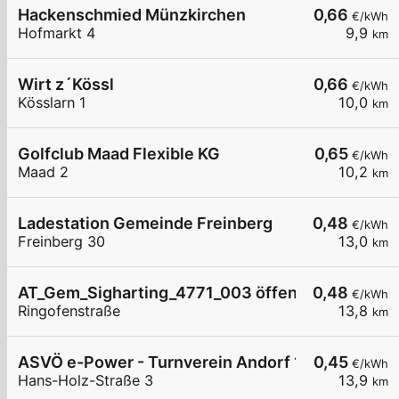
Hackenschmied Münzkirchen
0,66
€/kWh
Hofmarkt 4
9,9
km
Wirt z´Kössl
0,66
€/kWh
Kösslarn 1
10,0
km
Golfclub Maad Flexible KG
0,65
€/kWh
Maad 2
10,2
km
Ladestation Gemeinde Freinberg
0,48
€/kWh
Freinberg 30
13,0
km
AT_Gem_Sigharting_4771_003 öffentlich
0,48
€/kWh
Ringofenstraße
13,8
km
ASVÖ e-Power - Turnverein Andorf 1
0,45
€/kWh
Hans-Holz-Straße 3
13,9
km