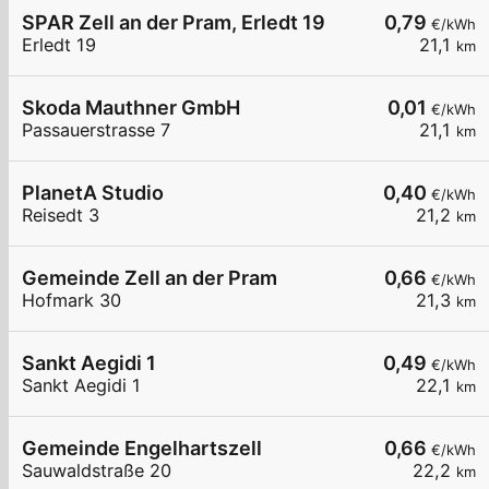
SPAR Zell an der Pram, Erledt 19
0,79
€/kWh
Erledt 19
21,1
km
Skoda Mauthner GmbH
0,01
€/kWh
Passauerstrasse 7
21,1
km
PlanetA Studio
0,40
€/kWh
Reisedt 3
21,2
km
Gemeinde Zell an der Pram
0,66
€/kWh
Hofmark 30
21,3
km
Sankt Aegidi 1
0,49
€/kWh
Sankt Aegidi 1
22,1
km
Gemeinde Engelhartszell
0,66
€/kWh
Sauwaldstraße 20
22,2
km