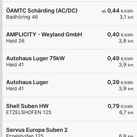
ÖAMTC Schärding (AC/DC)
0,44
ab
€/kWh
Badhöring 46
3,1
km
AMPLICITY - Weyland GmbH
0,40
€/kWh
Haid 26
3,8
km
Autohaus Luger 75kW
0,49
€/kWh
Haid 41
3,9
km
Autohaus Luger
0,39
€/kWh
Haid 41
3,9
km
Shell Suben HW
0,79
€/kWh
ETZELSHOFEN 125
6,7
km
Servus Europa Suben 2
Etzelshofen 125
6,8
km