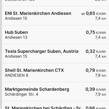
ENI St. Marienkirchen Andiesen
0,65
ab
€/kWh
Andiesen 15
7,4
km
Hub Suben
0,75
€/kWh
Andiesen 13
7,4
km
Tesla Supercharger Suben, Austria
0,32
€/kWh
Andiesen 15
7,4
km
Shell St. Marienkirchen CTX
0,79
€/kWh
ANDIESEN 8
7,8
km
Marktgemeinde Schardenberg
0,39
€/kWh
Schärdinger Str. 4
7,9
km
St. Marienkirchen bei Schärding - Spar
0,66
€/kWh