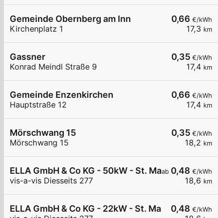
Gemeinde Obernberg am Inn
0,66
€/kWh
Kirchenplatz 1
17,3
km
Gassner
0,35
€/kWh
Konrad Meindl Straße 9
17,4
km
Gemeinde Enzenkirchen
0,66
€/kWh
Hauptstraße 12
17,4
km
Mörschwang 15
0,35
€/kWh
Mörschwang 15
18,2
km
ELLA GmbH & Co KG - 50kW - St. Martin im Innkre
0,48
ab
€/kWh
vis-a-vis Diesseits 277
18,6
km
ELLA GmbH & Co KG - 22kW - St. Martin im Innk
0,48
€/kWh