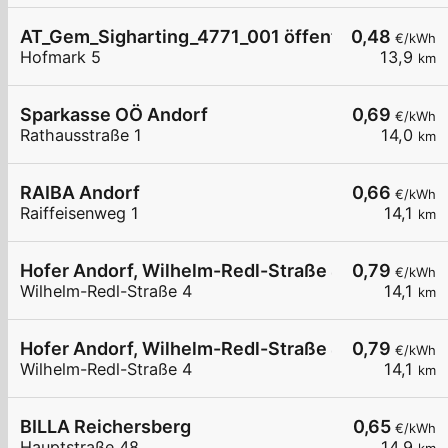
AT_Gem_Sigharting_4771_001 öffentlich
0,48
€/kWh
Hofmark 5
13,9
km
Sparkasse OÖ Andorf
0,69
€/kWh
Rathausstraße 1
14,0
km
RAIBA Andorf
0,66
€/kWh
Raiffeisenweg 1
14,1
km
Hofer Andorf, Wilhelm-Redl-Straße 4, 02
0,79
€/kWh
Wilhelm-Redl-Straße 4
14,1
km
Hofer Andorf, Wilhelm-Redl-Straße 4, 01
0,79
€/kWh
Wilhelm-Redl-Straße 4
14,1
km
BILLA Reichersberg
0,65
€/kWh
Hauptstraße 48
14,9