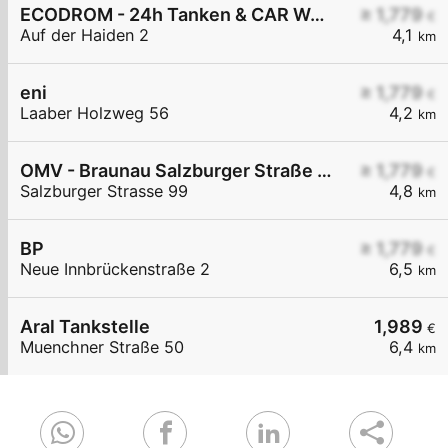
ECODROM - 24h Tanken & CAR WASH CLUB
≥ 1,779
€
Auf der Haiden 2
4,1
km
eni
≥ 1,779
€
Laaber Holzweg 56
4,2
km
OMV - Braunau Salzburger Straße 99
≥ 1,779
€
Salzburger Strasse 99
4,8
km
BP
≥ 1,779
€
Neue Innbrückenstraße 2
6,5
km
Aral Tankstelle
1,989
€
Muenchner Straße 50
6,4
km