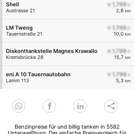
Shell
≥ 1,799
€
Austrasse 21
2,8
km
LM Tweng
≥ 1,799
€
Tauernstraße 21
10,0
km
Diskonttankstelle Magnes Krawallo
≥ 1,799
€
Kremsbrücke 28
15,7
km
eni A 10 Tauernautobahn
≥ 1,799
€
Lamm 113
5,3
km
Benzinpreise für und billig tanken in 5582
Unterweißburg. Der einfache Preisvergleich für