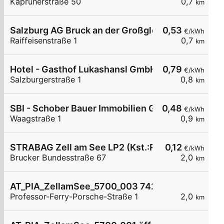
Kaprunerstraße 50
0,7
km
Salzburg AG Bruck an der Großglocknerstraße Rai
0,53
€/kWh
Raiffeisenstraße 1
0,7
km
Hotel - Gasthof Lukashansl GmbH
0,79
€/kWh
Salzburgerstraße 1
0,8
km
SBI - Schober Bauer Immobilien GmbH - Bruck
0,48
€/kWh
Waagstraße 1
0,9
km
STRABAG Zell am See LP2 (Kst.:RC-KST-AT-011
0,12
€/kWh
Brucker Bundesstraße 67
2,0
km
AT_PIA_ZellamSee_5700_003 74211213884 öffen
Professor-Ferry-Porsche-Straße 1
2,0
km