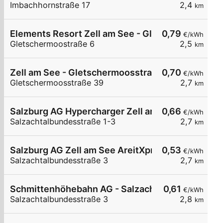
Imbachhornstraße 17
2,4
km
Elements Resort Zell am See - Gletschermoostra
0,79
€/kWh
Gletschermoostraße 6
2,5
km
Zell am See - Gletschermoosstraße - Hofer
0,70
€/kWh
Gletschermoosstraße 39
2,7
km
Salzburg AG Hypercharger Zell am See AreitXpre
0,66
€/kWh
Salzachtalbundesstraße 1-3
2,7
km
Salzburg AG Zell am See AreitXpress
0,53
€/kWh
Salzachtalbundesstraße 3
2,7
km
Schmittenhöhebahn AG - Salzachtalbundesstraß
0,61
€/kWh
Salzachtalbundesstraße 3
2,8
km