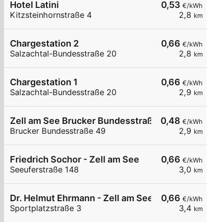
Hotel Latini
0,53
€/kWh
Kitzsteinhornstraße 4
2,8
km
Chargestation 2
0,66
€/kWh
Salzachtal-Bundesstraße 20
2,8
km
Chargestation 1
0,66
€/kWh
Salzachtal-Bundesstraße 20
2,9
km
Zell am See Brucker Bundesstraße 49
0,48
€/kWh
Brucker Bundesstraße 49
2,9
km
Friedrich Sochor - Zell am See
0,66
€/kWh
Seeuferstraße 148
3,0
km
Dr. Helmut Ehrmann - Zell am See
0,66
€/kWh
Sportplatzstraße 3
3,4
km