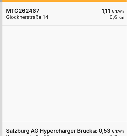
MTG262467
1,11
€/kWh
Glocknerstraße 14
0,6
km
Salzburg AG Hypercharger Bruck Maximarkt rech
0,53
ab
€/kWh