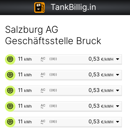
TankBillig.in
Salzburg AG
Geschäftsstelle Bruck
11
0,53
AC
kWh
((R))
€/kWH
⏦
11
0,53
AC
kWh
((R))
€/kWH
⏦
11
0,53
AC
kWh
((R))
€/kWH
⏦
11
0,53
AC
kWh
((R))
€/kWH
⏦
11
0,53
AC
kWh
((R))
€/kWH
⏦