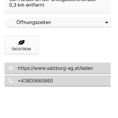
0,3
km entfernt
ffeisenstraße 1
Öffnungszeiten
ÖKOSTROM
https://www.salzburg-ag.at/laden
-LSZN Site:9175cf14-8223-4870-b4c4-3ad4e8f007
+43800660660
tlich