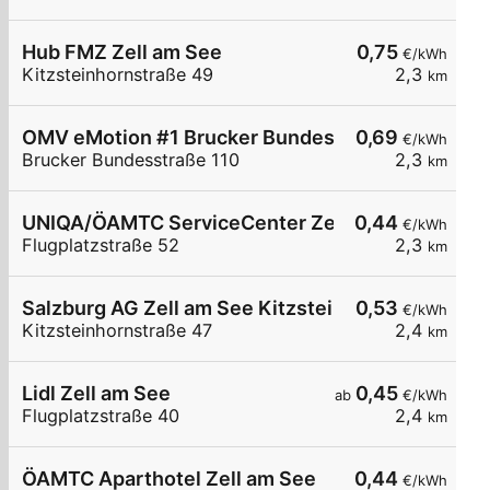
Hub FMZ Zell am See
0,75
€/kWh
Kitzsteinhornstraße 49
2,3
km
OMV eMotion #1 Brucker Bundesstraße 110 Zell 
0,69
€/kWh
Brucker Bundesstraße 110
2,3
km
UNIQA/ÖAMTC ServiceCenter Zell am See
0,44
€/kWh
Flugplatzstraße 52
2,3
km
Salzburg AG Zell am See Kitzsteinhornstraße 47
0,53
€/kWh
Kitzsteinhornstraße 47
2,4
km
Lidl Zell am See
0,45
ab
€/kWh
Flugplatzstraße 40
2,4
km
ÖAMTC Aparthotel Zell am See
0,44
€/kWh