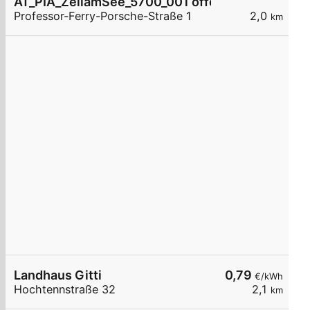
AT_PIA_ZellamSee_5700_001 öffentlich
Professor-Ferry-Porsche-Straße 1
2,0
km
Landhaus Gitti
0,79
€/kWh
Hochtennstraße 32
2,1
km