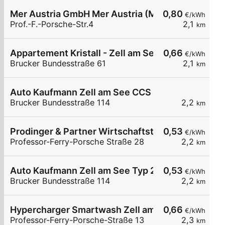
Mer Austria GmbH Mer Austria (McD) - Zell am See
0,80
€/kWh
Prof.-F.-Porsche-Str.4
2,1
km
Appartement Kristall - Zell am See
0,66
€/kWh
Brucker Bundesstraße 61
2,1
km
Auto Kaufmann Zell am See CCS
Brucker Bundesstraße 114
2,2
km
Prodinger & Partner Wirtschaftstreuhand Steue
0,53
€/kWh
Professor-Ferry-Porsche Straße 28
2,2
km
Auto Kaufmann Zell am See Typ 2
0,53
€/kWh
Brucker Bundesstraße 114
2,2
km
Hypercharger Smartwash Zell am See
0,66
€/kWh
Professor-Ferry-Porsche-Straße 13
2,3
km