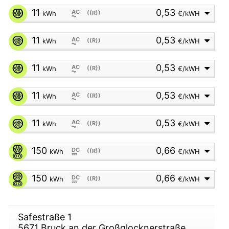
11
0,53
AC
kWh
((R))
€/kWH
⏦
11
0,53
AC
kWh
((R))
€/kWH
⏦
11
0,53
AC
kWh
((R))
€/kWH
⏦
11
0,53
AC
kWh
((R))
€/kWH
⏦
11
0,53
AC
kWh
((R))
€/kWH
⏦
150
0,66
DC
kWh
((R))
€/kWH
⎓
150
0,66
DC
kWh
((R))
€/kWH
⎓
Safestraße 1
ts
5671
Bruck an der Großglocknerstraße