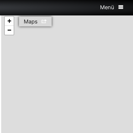
Menü
+
Maps
−