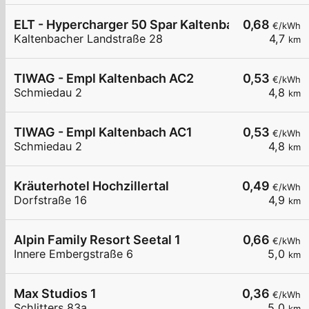
ELT - Hypercharger 50 Spar Kaltenbach
0,68
€/kWh
Kaltenbacher Landstraße 28
4,7
km
TIWAG - Empl Kaltenbach AC2
0,53
€/kWh
Schmiedau 2
4,8
km
TIWAG - Empl Kaltenbach AC1
0,53
€/kWh
Schmiedau 2
4,8
km
Kräuterhotel Hochzillertal
0,49
€/kWh
Dorfstraße 16
4,9
km
Alpin Family Resort Seetal 1
0,66
€/kWh
Innere Embergstraße 6
5,0
km
Max Studios 1
0,36
€/kWh
Schlitters 83a
5,0
km