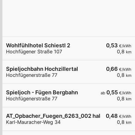
Wohlfühlhotel Schiestl 2
0,53
€/kWh
Hochfügener Straße 107
0,8
km
Spieljochbahn Hochzillertal
0,66
€/kWh
Hochfügenerstraße 77
0,8
km
Spieljoch - Fügen Bergbahn
0,55
ab
€/kWh
Hochfügenerstraße 77
0,8
km
AT_Opbacher_Fuegen_6263_002 halböffentlich
0,48
€/kWh
Karl-Mauracher-Weg 34
0,8
km