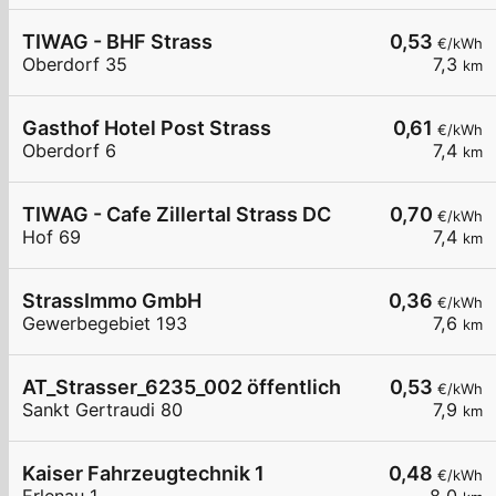
TIWAG - BHF Strass
0,53
€/kWh
Oberdorf 35
7,3
km
Gasthof Hotel Post Strass
0,61
€/kWh
Oberdorf 6
7,4
km
TIWAG - Cafe Zillertal Strass DC
0,70
€/kWh
Hof 69
7,4
km
StrassImmo GmbH
0,36
€/kWh
Gewerbegebiet 193
7,6
km
AT_Strasser_6235_002 öffentlich
0,53
€/kWh
Sankt Gertraudi 80
7,9
km
Kaiser Fahrzeugtechnik 1
0,48
€/kWh