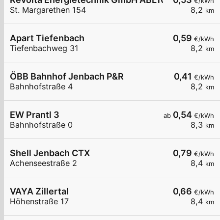
€/kWh
St. Margarethen 154
8,2
km
Apart Tiefenbach
0,59
€/kWh
Tiefenbachweg 31
8,2
km
ÖBB Bahnhof Jenbach P&R
0,41
€/kWh
Bahnhofstraße 4
8,2
km
EW Prantl 3
0,54
ab
€/kWh
Bahnhofstraße 0
8,3
km
Shell Jenbach CTX
0,79
€/kWh
Achenseestraße 2
8,4
km
VAYA Zillertal
0,66
€/kWh
Höhenstraße 17
8,4
km