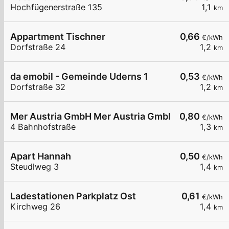
Hochfügenerstraße 135
1,1
km
Appartment Tischner
0,66
€/kWh
Dorfstraße 24
1,2
km
da emobil - Gemeinde Uderns 1
0,53
€/kWh
Dorfstraße 32
1,2
km
Mer Austria GmbH Mer Austria GmbH (MPREIS) - 
0,80
€/kWh
4 Bahnhofstraße
1,3
km
Apart Hannah
0,50
€/kWh
Steudlweg 3
1,4
km
Ladestationen Parkplatz Ost
0,61
€/kWh
Kirchweg 26
1,4
km