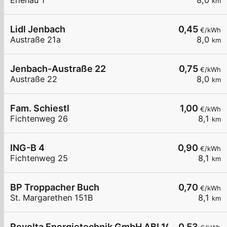
Erlenau 1
8,0
km
Lidl Jenbach
0,45
€/kWh
Austraße 21a
8,0
km
Jenbach-Austraße 22
0,75
€/kWh
Austraße 22
8,0
km
Fam. Schiestl
1,00
€/kWh
Fichtenweg 26
8,1
km
ING-B 4
0,90
€/kWh
Fichtenweg 25
8,1
km
BP Troppacher Buch
0,70
€/kWh
St. Margarethen 151B
8,1
km
Revolta Energietechnik GmbH ABL10223350
0,53