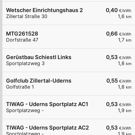
Wetscher Einrichtungshaus 2
0,40
€/kWh
Zillertal Straße 30
1,6
km
MTG261528
0,66
€/kWh
Dorfstraße 47
1,7
km
Gerüstbau Schiestl Links
0,53
€/kWh
Sportplatzweg 3
1,8
km
Golfclub Zillertal-Uderns
0,55
€/kWh
Golfstraße 1
1,8
km
TIWAG - Uderns Sportplatz AC1
0,53
€/kWh
Sportplatzweg -
1,9
km
TIWAG - Uderns Sportplatz AC2
0,53
€/kWh
Sportplatzweg -
1,9
km