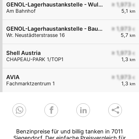
GENOL-Lagerhaustankstelle - Wulkaprodersdorf
≥ 1,973
€
Am Bahnhof
5,1
km
GENOL-Lagerhaustankstelle - Baumgarten
≥ 1,973
€
Wr. Neustädterstrasse 16
5,7
km
Shell Austria
≥ 1,973
€
CHAPEAU-PARK 1/TOP1
1,3
km
AVIA
≥ 1,973
€
Fachmarktzentrum 1
1,3
km
Benzinpreise für und billig tanken in 7011
Siegendorf. Der einfache Preisvergleich für