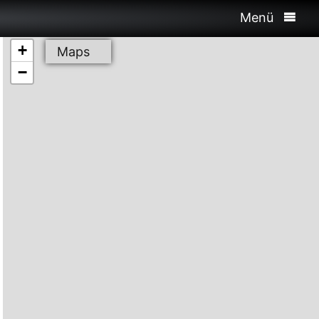
Menü
+
Maps
−