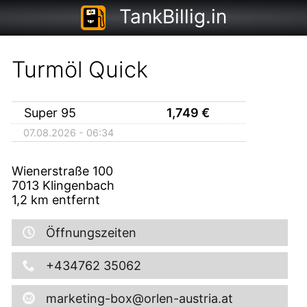
TankBillig.in
Turmöl Quick
Super 95
1,749
€
07.08.2026 - 06:34
Wienerstraße 100
7013
Klingenbach
1,2
km entfernt
Öffnungszeiten
+434762 35062
marketing-box@orlen-austria.at