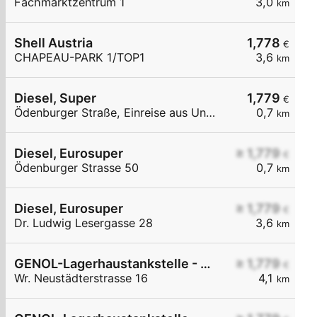
Fachmarktzentrum 1
3,0
km
Shell Austria
1,778
€
CHAPEAU-PARK 1/TOP1
3,6
km
Diesel, Super
1,779
€
Ödenburger Straße, Einreise aus Ungarn
0,7
km
Diesel, Eurosuper
≥ 1,779
€
Ödenburger Strasse 50
0,7
km
Diesel, Eurosuper
≥ 1,779
€
Dr. Ludwig Lesergasse 28
3,6
km
GENOL-Lagerhaustankstelle - Baumgarten
≥ 1,779
€
Wr. Neustädterstrasse 16
4,1
km