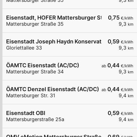
Mattersburger Straße 35
9,3
km
Eisenstadt, HOFER Mattersburger Str.
0,75
€/kWh
Mattersburger Straße 35
9,3
km
Eisenstadt Joseph Haydn Konservatorium
0,59
€/kWh
Gloriettallee 33
9,3
km
ÖAMTC Eisenstadt (AC/DC)
0,44
ab
€/kWh
Mattersburger Straße 34
9,3
km
ÖAMTC Denzel Eisenstadt (AC/DC)
0,44
ab
€/kWh
Mattersburger Str. 31
9,4
km
Eisenstadt OBI
0,59
€/kWh
Mattersburgerstraße 25a
9,4
km
OMV eMotion Mattersburger Straße 28 Eisenstad
0,69