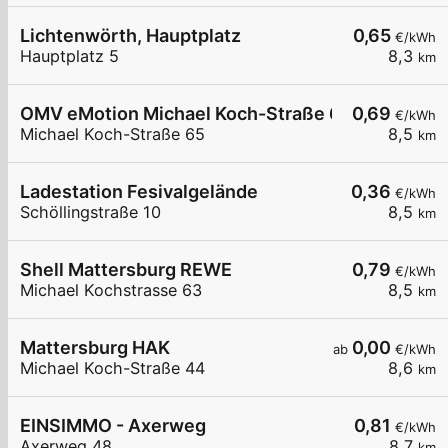
Lichtenwörth, Hauptplatz
0,65
€/kWh
Hauptplatz 5
8,3
km
OMV eMotion Michael Koch-Straße 65 Mattersbu
0,69
€/kWh
Michael Koch-Straße 65
8,5
km
Ladestation Fesivalgelände
0,36
€/kWh
Schöllingstraße 10
8,5
km
Shell Mattersburg REWE
0,79
€/kWh
Michael Kochstrasse 63
8,5
km
Mattersburg HAK
0,00
ab
€/kWh
Michael Koch-Straße 44
8,6
km
EINSIMMO - Axerweg
0,81
€/kWh
Axerweg 48
8,7
km