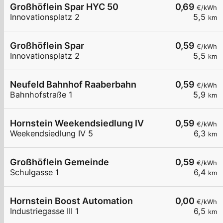
Großhöflein Spar HYC 50
0,69
€/kWh
Innovationsplatz 2
5,5
km
Großhöflein Spar
0,59
€/kWh
Innovationsplatz 2
5,5
km
Neufeld Bahnhof Raaberbahn
0,59
€/kWh
Bahnhofstraße 1
5,9
km
Hornstein Weekendsiedlung IV
0,59
€/kWh
Weekendsiedlung IV 5
6,3
km
Großhöflein Gemeinde
0,59
€/kWh
Schulgasse 1
6,4
km
Hornstein Boost Automation
0,00
€/kWh
Industriegasse III 1
6,5
km