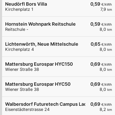
Neudörfl Bors Villa
0,59
€/kWh
Kirchenplatz 1
7,9
km
Hornstein Wohnpark Reitschule
0,59
€/kWh
Reitschule -
8,0
km
Lichtenwörth, Neue Mittelschule
0,65
€/kWh
Kirchenplatz 4
8,0
km
Mattersburg Eurospar HYC150
0,69
€/kWh
Wiener Straße 38
8,0
km
Mattersburg Eurospar HYC50
0,69
€/kWh
Wiener Straße 38
8,0
km
Walbersdorf Futuretech Campus Ladehub
0,69
€/kWh
Eisenstädterstrasse 24
8,2
km