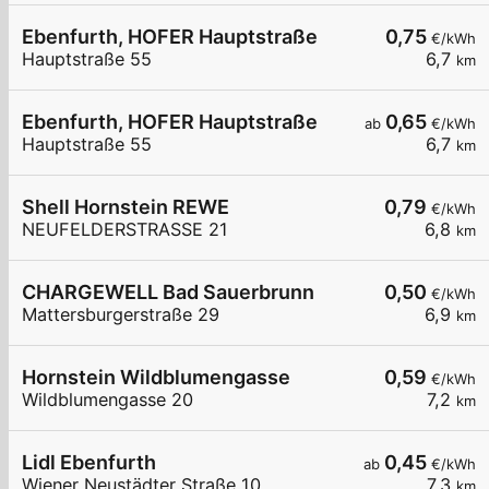
Ebenfurth, HOFER Hauptstraße
0,75
€/kWh
Hauptstraße 55
6,7
km
Ebenfurth, HOFER Hauptstraße
0,65
ab
€/kWh
Hauptstraße 55
6,7
km
Shell Hornstein REWE
0,79
€/kWh
NEUFELDERSTRASSE 21
6,8
km
CHARGEWELL Bad Sauerbrunn
0,50
€/kWh
Mattersburgerstraße 29
6,9
km
Hornstein Wildblumengasse
0,59
€/kWh
Wildblumengasse 20
7,2
km
Lidl Ebenfurth
0,45
ab
€/kWh
Wiener Neustädter Straße 10
7,3
km