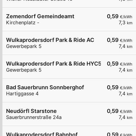
Zemendorf Gemeindeamt
0,59
€/kWh
Kirchenplatz -
7,3
km
Wulkaprodersdorf Park & Ride AC
0,59
€/kWh
Gewerbepark 5
7,4
km
Wulkaprodersdorf Park & Ride HYC50
0,59
€/kWh
Gewerbepark 5
7,4
km
Bad Sauerbrunn Sonnberghof
0,59
€/kWh
Hartiggasse 4
7,4
km
Neudörfl Starstone
0,59
€/kWh
Sauerbrunnerstraße 24a
7,4
km
Wulkaprodersdorf Bahnhof
0,59
€/kWh