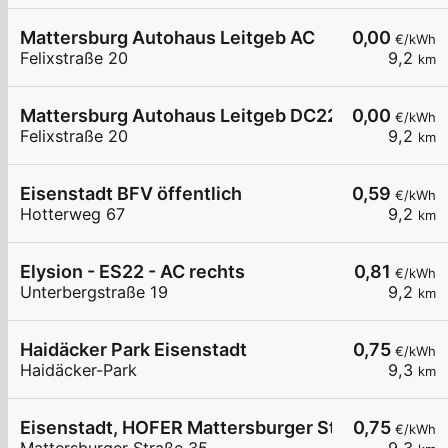
Mattersburg Autohaus Leitgeb AC
0,00
€/kWh
Felixstraße 20
9,2
km
Mattersburg Autohaus Leitgeb DC22
0,00
€/kWh
Felixstraße 20
9,2
km
Eisenstadt BFV öffentlich
0,59
€/kWh
Hotterweg 67
9,2
km
Elysion - ES22 - AC rechts
0,81
€/kWh
Unterbergstraße 19
9,2
km
Haidäcker Park Eisenstadt
0,75
€/kWh
Haidäcker-Park
9,3
km
Eisenstadt, HOFER Mattersburger Str.
0,75
€/kWh