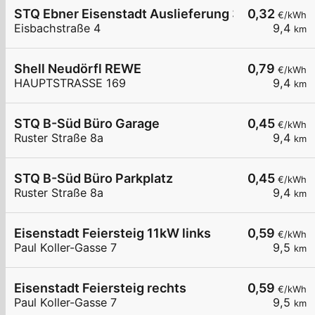
STQ Ebner Eisenstadt Auslieferung 3
0,32
€/kWh
Eisbachstraße 4
9,4
km
Shell Neudörfl REWE
0,79
€/kWh
HAUPTSTRASSE 169
9,4
km
STQ B-Süd Büro Garage
0,45
€/kWh
Ruster Straße 8a
9,4
km
STQ B-Süd Büro Parkplatz
0,45
€/kWh
Ruster Straße 8a
9,4
km
Eisenstadt Feiersteig 11kW links
0,59
€/kWh
Paul Koller-Gasse 7
9,5
km
Eisenstadt Feiersteig rechts
0,59
€/kWh
Paul Koller-Gasse 7
9,5
km