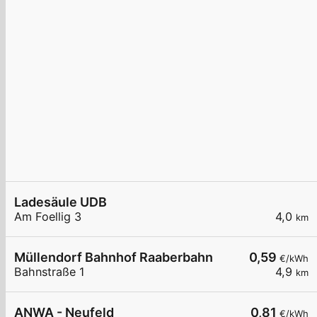
Ladesäule UDB
Am Foellig 3
4,0
km
Müllendorf Bahnhof Raaberbahn
0,59
€/kWh
Bahnstraße 1
4,9
km
ANWA - Neufeld
0,81
€/kWh