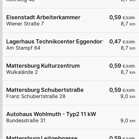
Eisenstadt Arbeiterkammer
0,59
€/kWh
Wiener Straße 7
8,7
km
Lagerhaus Technikcenter Eggendorf
0,47
€/kWh
Am Stampf 64
8,7
km
Mattersburg Kulturzentrum
0,59
€/kWh
Wulkalände 2
8,7
km
Mattersburg Schubertstraße
0,59
€/kWh
Franz Schubertstraße 28
9,0
km
Autohaus Wohlmuth - Typ2 11 kW
Bundesstraße 31
9,0
km
Mattersburg Leitgebgasse
0,59
€/kWh