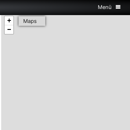
Menü
+
Maps
−