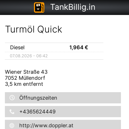
TankBillig.in
Turmöl Quick
Diesel
1,964
€
07.08.2026 - 06:42
Wiener Straße 43
7052
Müllendorf
3,5
km entfernt
Öffnungszeiten
+4365624449
http://www.doppler.at