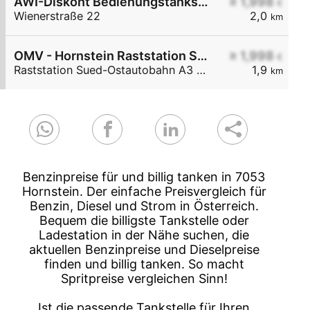
AWI-Diskont Bedienungstankstelle
≥ 1,998
€
Wienerstraße 22
2,0
km
OMV - Hornstein Raststation Süd-Ostautobahn A3 KM 27,6
≥ 1,998
€
Raststation Sued-Ostautobahn A3 KM 27,6
1,9
km
Benzinpreise für und billig tanken in 7053
Hornstein. Der einfache Preisvergleich für
Benzin, Diesel und Strom in Österreich.
Bequem die billigste Tankstelle oder
Ladestation in der Nähe suchen, die
aktuellen Benzinpreise und Dieselpreise
finden und billig tanken. So macht
Spritpreise vergleichen Sinn!
Ist die passende Tankstelle für Ihren