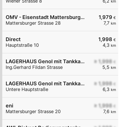
Wiener Strasse 8
6,2
km
OMV - Eisenstadt Mattersburger Straße 28
1,979
€
Mattersburger Strasse 28
7,7
km
Direct
1,998
€
Hauptstraße 10
4,3
km
LAGERHAUS Genol mit Tankkartensystem
≥ 1,998
€
Ing.Gerhard Fildan Strasse
5,5
km
LAGERHAUS Genol mit Tankkartensystem
≥ 1,998
€
Untere Hauptstraße
6,3
km
eni
≥ 1,998
€
Mattersburger Strasse 20
7,6
km