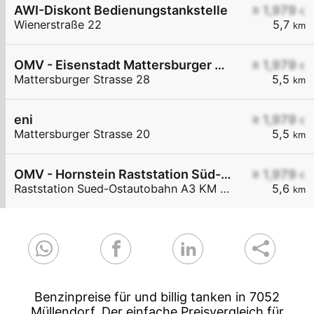
AWI-Diskont Bedienungstankstelle
≥ 1,979
€
Wienerstraße 22
5,7
km
OMV - Eisenstadt Mattersburger Straße 28
≥ 1,979
€
Mattersburger Strasse 28
5,5
km
eni
≥ 1,979
€
Mattersburger Strasse 20
5,5
km
OMV - Hornstein Raststation Süd-Ostautobahn A3 KM 27,6
≥ 1,979
€
Raststation Sued-Ostautobahn A3 KM 27,6
5,6
km
Benzinpreise für und billig tanken in 7052
Müllendorf. Der einfache Preisvergleich für