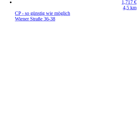
1,717
€
4,5
km
CP - so günstig wie möglich
Wiener Straße 36-38