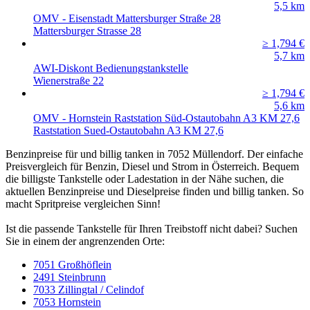
5,5
km
OMV - Eisenstadt Mattersburger Straße 28
Mattersburger Strasse 28
≥ 1,794
€
5,7
km
AWI-Diskont Bedienungstankstelle
Wienerstraße 22
≥ 1,794
€
5,6
km
OMV - Hornstein Raststation Süd-Ostautobahn A3 KM 27,6
Raststation Sued-Ostautobahn A3 KM 27,6
Benzinpreise für und billig tanken in 7052 Müllendorf. Der einfache
Preisvergleich für Benzin, Diesel und Strom in Österreich. Bequem
die billigste Tankstelle oder Ladestation in der Nähe suchen, die
aktuellen Benzinpreise und Dieselpreise finden und billig tanken. So
macht Spritpreise vergleichen Sinn!
Ist die passende Tankstelle für Ihren Treibstoff nicht dabei? Suchen
Sie in einem der angrenzenden Orte:
7051 Großhöflein
2491 Steinbrunn
7033 Zillingtal / Celindof
7053 Hornstein