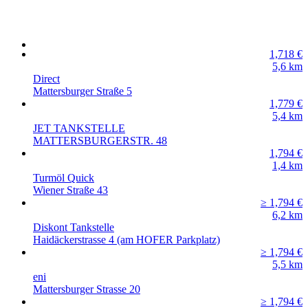
1,718
€
5,6
km
Direct
Mattersburger Straße 5
1,779
€
5,4
km
JET TANKSTELLE
MATTERSBURGERSTR. 48
1,794
€
1,4
km
Turmöl Quick
Wiener Straße 43
≥ 1,794
€
6,2
km
Diskont Tankstelle
Haidäckerstrasse 4 (am HOFER Parkplatz)
≥ 1,794
€
5,5
km
eni
Mattersburger Strasse 20
≥ 1,794
€