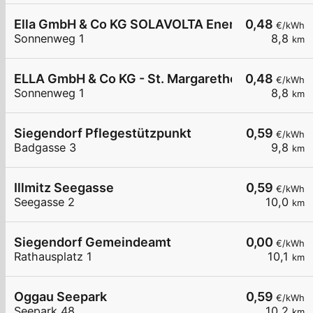
Ella GmbH & Co KG SOLAVOLTA Energie- und Um
0,48
€/kWh
Sonnenweg 1
8,8
km
ELLA GmbH & Co KG - St. Margarethen - Solavolta
0,48
€/kWh
Sonnenweg 1
8,8
km
Siegendorf Pflegestützpunkt
0,59
€/kWh
Badgasse 3
9,8
km
Illmitz Seegasse
0,59
€/kWh
Seegasse 2
10,0
km
Siegendorf Gemeindeamt
0,00
€/kWh
Rathausplatz 1
10,1
km
Oggau Seepark
0,59
€/kWh
Seepark 48
10,2
km