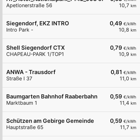
Apetlonerstraße 56
10,7
km
Siegendorf, EKZ INTRO
0,49
€/kWh
Intro Park -
10,8
km
Shell Siegendorf CTX
0,79
€/kWh
CHAPEAU-PARK 1/TOP1
10,9
km
ANWA - Trausdorf
0,81
€/kWh
Straße I 37
11,0
km
Baumgarten Bahnhof Raaberbahn
0,59
€/kWh
Marktbaum 1
11,4
km
Schützen am Gebirge Gemeinde
0,59
€/kWh
Hauptstraße 65
11,7
km