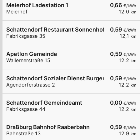
Meierhof Ladestation 1
0,66
€/kWh
Meierhof
12,0
km
Schattendorf Restaurant Sonnenhof
0,59
€/kWh
Fabriksgasse 35
12,1
km
Apetlon Gemeinde
0,59
€/kWh
Wallernerstraße 15
12,2
km
Schattendorf Sozialer Dienst Burgenland (LIB)
0,59
€/kWh
Agendorferstrasse 2
12,2
km
Schattendorf Gemeindeamt
0,00
€/kWh
Fabriksgasse 44
12,2
km
Draßburg Bahnhof Raaberbahn
0,59
€/kWh
Bahnstraße 13
12,9
km