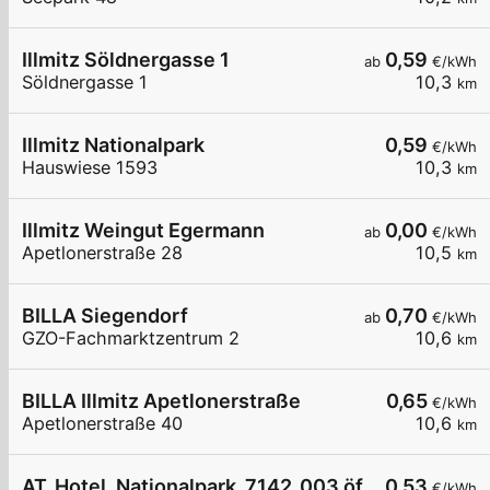
Illmitz Söldnergasse 1
0,59
ab
€/kWh
Söldnergasse 1
10,3
km
Illmitz Nationalpark
0,59
€/kWh
Hauswiese 1593
10,3
km
Illmitz Weingut Egermann
0,00
ab
€/kWh
Apetlonerstraße 28
10,5
km
BILLA Siegendorf
0,70
ab
€/kWh
GZO-Fachmarktzentrum 2
10,6
km
BILLA Illmitz Apetlonerstraße
0,65
€/kWh
Apetlonerstraße 40
10,6
km
AT_Hotel_Nationalpark_7142_003 öffentlich
0,53
€/kWh