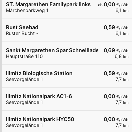
ST. Margarethen Familypark links
0,00
ab
€/kWh
Märchenparkweg 1
6,1
km
Rust Seebad
0,59
€/kWh
Ruster Bucht -
6,1
km
Sankt Margarethen Spar Schnelllader DC150
0,69
€/kWh
Hauptstraße 110
6,8
km
Illmitz Biologische Station
0,59
€/kWh
Seevorgelände 1
7,7
km
Illmitz Nationalpark AC1-6
0,00
€/kWh
Seevorgelände 1
7,7
km
Illmitz Nationalpark HYC50
0,00
€/kWh
Seevorgelände 1
7,7
km