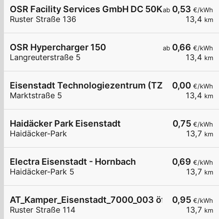
OSR Facility Services GmbH DC 50KW
0,53
ab
€/kWh
Ruster Straße 136
13,4
km
OSR Hypercharger 150
0,66
ab
€/kWh
Langreuterstraße 5
13,4
km
Eisenstadt Technologiezentrum (TZE)
0,00
€/kWh
Marktstraße 5
13,4
km
Haidäcker Park Eisenstadt
0,75
€/kWh
Haidäcker-Park
13,7
km
Electra Eisenstadt - Hornbach
0,69
€/kWh
Haidäcker-Park 5
13,7
km
AT_Kamper_Eisenstadt_7000_003 öffentlich
0,95
€/kWh
Ruster Straße 114
13,7
km