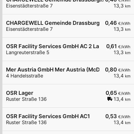
ab
€/kWh
Eisenstädterstraße 7
13,3
km
CHARGEWELL Gemeinde Drassburg 2
0,46
€/kWh
Eisenstädterstraße 7
13,3
km
OSR Facility Services GmbH AC 2 Langreuterstra
0,61
€/kWh
Langreuterstraße 5
13,3
km
Mer Austria GmbH Mer Austria (McD) - Eisenstadt
0,80
€/kWh
4 Handelsstraße
13,4
km
OSR Lager
0,65
€/kWh
Ruster Straße 136
13,4
km
OSR Facility Services GmbH AC1
0,53
€/kWh
Ruster Straße 136
13,4
km