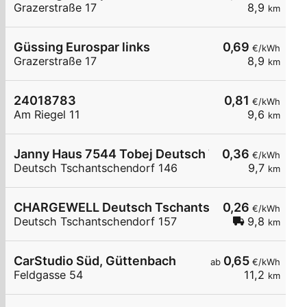
Grazerstraße 17
8,9
km
Güssing Eurospar links
0,69
€/kWh
Grazerstraße 17
8,9
km
24018783
0,81
€/kWh
Am Riegel 11
9,6
km
Janny Haus 7544 Tobej Deutsch Tschantschendo
0,36
€/kWh
Deutsch Tschantschendorf 146
9,7
km
CHARGEWELL Deutsch Tschantschendorf 157
0,26
€/kWh
Deutsch Tschantschendorf 157
9,8
km
CarStudio Süd, Güttenbach
0,65
ab
€/kWh
Feldgasse 54
11,2
km