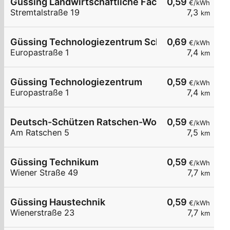
Güssing Landwirtschaftliche Fachschule
0,59
€/kWh
Stremtalstraße 19
7,3
km
Güssing Technologiezentrum Schnelllader DC15
0,69
€/kWh
Europastraße 1
7,4
km
Güssing Technologiezentrum
0,59
€/kWh
Europastraße 1
7,4
km
Deutsch-Schützen Ratschen-Wohnotek
0,59
€/kWh
Am Ratschen 5
7,5
km
Güssing Technikum
0,59
€/kWh
Wiener Straße 49
7,7
km
Güssing Haustechnik
0,59
€/kWh
Wienerstraße 23
7,7
km