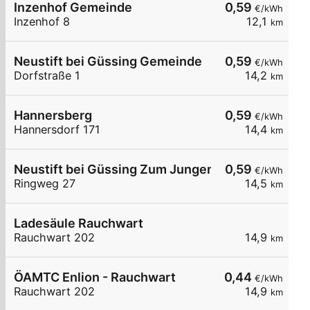
Inzenhof Gemeinde
0,59
€/kWh
Inzenhof 8
12,1
km
Neustift bei Güssing Gemeinde
0,59
€/kWh
Dorfstraße 1
14,2
km
Hannersberg
0,59
€/kWh
Hannersdorf 171
14,4
km
Neustift bei Güssing Zum Jungen Dorfwirt
0,59
€/kWh
Ringweg 27
14,5
km
Ladesäule Rauchwart
Rauchwart 202
14,9
km
ÖAMTC Enlion - Rauchwart
0,44
€/kWh
Rauchwart 202
14,9
km