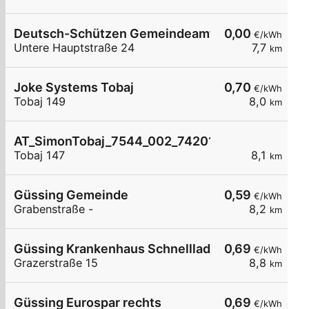
Deutsch-Schützen Gemeindeamt
0,00
€/kWh
Untere Hauptstraße 24
7,7
km
Joke Systems Tobaj
0,70
€/kWh
Tobaj 149
8,0
km
AT_SimonTobaj_7544_002_7420104458 öffentli
Tobaj 147
8,1
km
Güssing Gemeinde
0,59
€/kWh
Grabenstraße -
8,2
km
Güssing Krankenhaus Schnelllader DC150kW
0,69
€/kWh
Grazerstraße 15
8,8
km
Güssing Eurospar rechts
0,69
€/kWh