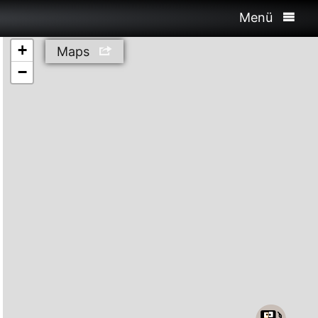
Menü
+
Maps
−