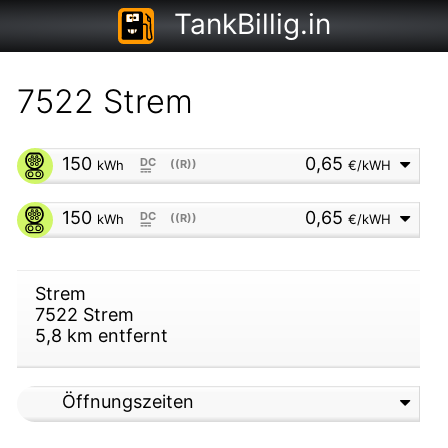
TankBillig.in
7522 Strem
150
0,65
DC
kWh
((R))
€/kWH
⎓
150
0,65
DC
kWh
((R))
€/kWH
⎓
Strem
7522
Strem
5,8
km entfernt
Öffnungszeiten