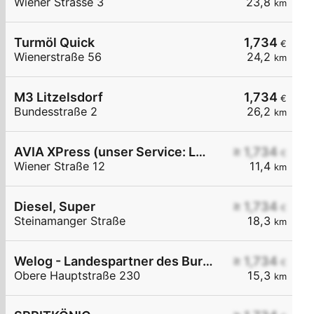
Wiener Strasse 3
23,8
km
Turmöl Quick
1,734
€
Wienerstraße 56
24,2
km
M3 Litzelsdorf
1,734
€
Bundesstraße 2
26,2
km
AVIA XPress (unser Service: Luft und Wasser)
≥ 1,734
€
Wiener Straße 12
11,4
km
Diesel, Super
≥ 1,734
€
Steinamanger Straße
18,3
km
Welog - Landespartner des Burgenlands
≥ 1,734
€
Obere Hauptstraße 230
15,3
km