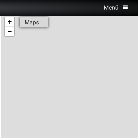
Menü
+
Maps
−