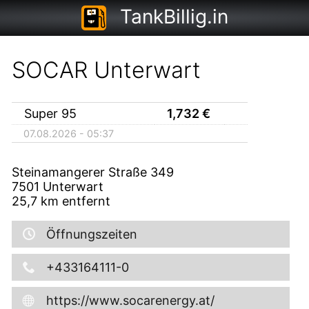
TankBillig.in
SOCAR Unterwart
Super 95
1,732
€
07.08.2026 - 05:37
Steinamangerer Straße 349
7501
Unterwart
25,7
km entfernt
Öffnungszeiten
+433164111-0
https://www.socarenergy.at/