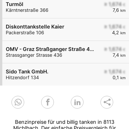
Turmöl
≥ 1,674
€
Kärntnerstraße 366
7,6
km
Diskonttankstelle Kaier
≥ 1,674
€
Packerstraße 106
4,2
km
OMV - Graz Straßganger Straße 436
≥ 1,674
€
Strassganger Strasse 436
7,4
km
Sido Tank GmbH.
≥ 1,674
€
Hitzendorf 134
0,1
km
Benzinpreise für und billig tanken in 8113
Michlbach. Der einfache Preisvergleich für