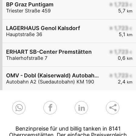
BP Graz Puntigam
≥ 1,723
€
Triester Straße 459
5,7
km
LAGERHAUS Genol Kalsdorf
≥ 1,723
€
Hauptstraße 36
5,1
km
ERHART SB-Center Premstätten
≥ 1,723
€
Thalerhofstraße 7
0,6
km
OMV - Dobl (Kaiserwald) Autobahn A2 (Südautobahn) KM 190
≥ 1,723
€
Autobahn A2 (Suedautobahn) KM 190
2,4
km
Benzinpreise für und billig tanken in 8141
Oberpremstätten. Der einfache Preisvergleich