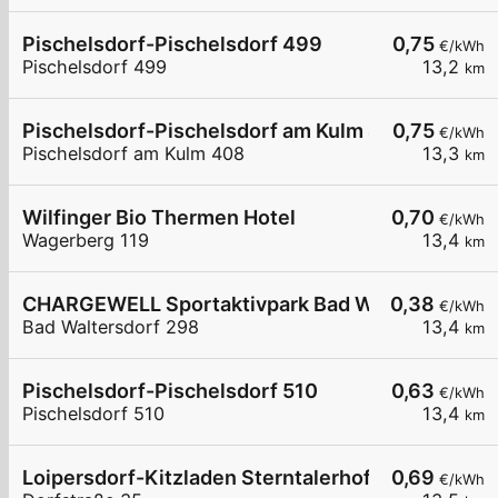
Pischelsdorf-Pischelsdorf 499
0,75
€/kWh
Pischelsdorf 499
13,2
km
Pischelsdorf-Pischelsdorf am Kulm 408
0,75
€/kWh
Pischelsdorf am Kulm 408
13,3
km
Wilfinger Bio Thermen Hotel
0,70
€/kWh
Wagerberg 119
13,4
km
CHARGEWELL Sportaktivpark Bad Waltersdorf
0,38
€/kWh
Bad Waltersdorf 298
13,4
km
Pischelsdorf-Pischelsdorf 510
0,63
€/kWh
Pischelsdorf 510
13,4
km
Loipersdorf-Kitzladen Sterntalerhof
0,69
€/kWh