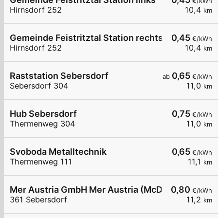
€/kWh
Hirnsdorf 252
10,4
km
Gemeinde Feistritztal Station rechts
0,45
€/kWh
Hirnsdorf 252
10,4
km
Raststation Sebersdorf
0,65
ab
€/kWh
Sebersdorf 304
11,0
km
Hub Sebersdorf
0,75
€/kWh
Thermenweg 304
11,0
km
Svoboda Metalltechnik
0,65
€/kWh
Thermenweg 111
11,1
km
Mer Austria GmbH Mer Austria (McD) - Bad Walte
0,80
€/kWh
361 Sebersdorf
11,2
km