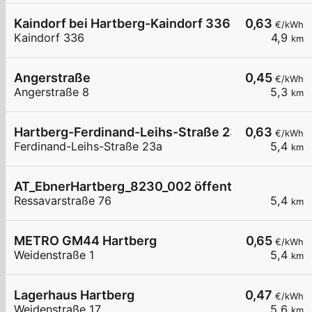
Kaindorf bei Hartberg-Kaindorf 336
0,63
€/kWh
Kaindorf 336
4,9
km
Angerstraße
0,45
€/kWh
Angerstraße 8
5,3
km
Hartberg-Ferdinand-Leihs-Straße 23a
0,63
€/kWh
Ferdinand-Leihs-Straße 23a
5,4
km
AT_EbnerHartberg_8230_002 öffentlich
Ressavarstraße 76
5,4
km
METRO GM44 Hartberg
0,65
€/kWh
Weidenstraße 1
5,4
km
Lagerhaus Hartberg
0,47
€/kWh
Weidenstraße 17
5,6
km