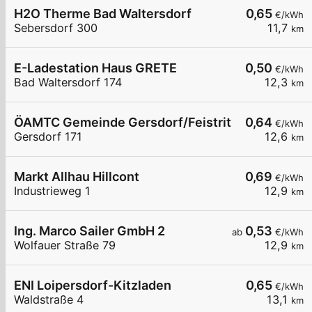
H2O Therme Bad Waltersdorf
0,65
€/kWh
Sebersdorf 300
11,7
km
E-Ladestation Haus GRETE
0,50
€/kWh
Bad Waltersdorf 174
12,3
km
ÖAMTC Gemeinde Gersdorf/Feistritz (DC)
0,64
€/kWh
Gersdorf 171
12,6
km
Markt Allhau Hillcont
0,69
€/kWh
Industrieweg 1
12,9
km
Ing. Marco Sailer GmbH 2
0,53
ab
€/kWh
Wolfauer Straße 79
12,9
km
ENI Loipersdorf-Kitzladen
0,65
€/kWh
Waldstraße 4
13,1
km