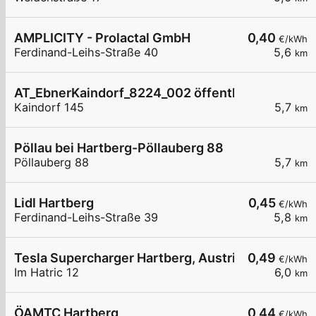
AMPLICITY - Prolactal GmbH
0,40
€/kWh
Ferdinand-Leihs-Straße 40
5,6
km
AT_EbnerKaindorf_8224_002 öffentlich
Kaindorf 145
5,7
km
Pöllau bei Hartberg-Pöllauberg 88
Pöllauberg 88
5,7
km
Lidl Hartberg
0,45
€/kWh
Ferdinand-Leihs-Straße 39
5,8
km
Tesla Supercharger Hartberg, Austria
0,49
€/kWh
Im Hatric 12
6,0
km
ÖAMTC Hartberg
0,44
€/kWh