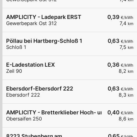
AMPLICITY - Ladepark ERST
0,39
€/kWh
Gewerbepark Ost 312
7,4
km
Pöllau bei Hartberg-Schloß 1
0,63
€/kWh
Schloß 1
7,5
km
E-Ladestation LEX
0,36
€/kWh
Zeil 90
8,2
km
Ebersdorf-Ebersdorf 222
0,63
€/kWh
Ebersdorf 222
8,3
km
AMPLICITY - Bretterklieber Hoch- und Tiefbau 
0,40
€/kWh
Obersaifen 250
8,6
km
8223 Stubenberg am
0,65
€/kWh