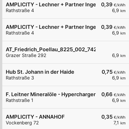
AMPLICITY - Lechner + Partner Ingenieure GmbH
0,39
€/kWh
Rathstraße 4
6,9
km
AMPLICITY - Lechner + Partner Ingenieure GmbH
0,39
€/kWh
Rathstraße 4
6,9
km
AT_Friedrich_Poellau_8225_002_7420104458 öffe
Grazer Straße 292
6,9
km
Hub St. Johann in der Haide
0,75
€/kWh
Rathstraße 3
6,9
km
F. Leitner Mineralöle - Hypercharger Hartberg 1
0,66
€/kWh
Rathstraße 1
6,9
km
AMPLICITY - ANNAHOF
0,35
€/kWh
Vockenberg 72
7,1
km