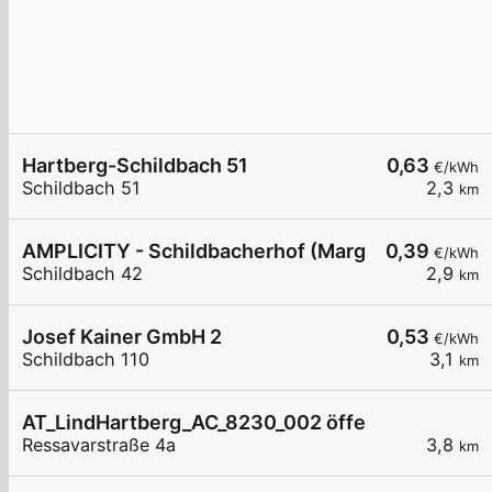
Hartberg-Schildbach 51
0,63
€/kWh
Schildbach 51
2,3
km
AMPLICITY - Schildbacherhof (Margit Gollner)
0,39
€/kWh
Schildbach 42
2,9
km
Josef Kainer GmbH 2
0,53
€/kWh
Schildbach 110
3,1
km
AT_LindHartberg_AC_8230_002 öffentlich
Ressavarstraße 4a
3,8
km