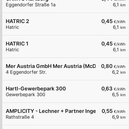
Eggendorfer Straße 1a
6,1
km
HATRIC 2
0,45
€/kWh
Hatric
6,1
km
HATRIC 1
0,45
€/kWh
Hatric
6,1
km
Mer Austria GmbH Mer Austria (McD) - Hartberg -
0,80
€/kWh
4 Eggendorfer Str.
6,2
km
Hartl-Gewerbepark 300
0,63
€/kWh
Gewerbepark 300
6,5
km
AMPLICITY - Lechner + Partner Ingenieure GmbH
0,55
€/kWh
Rathstraße 4
6,9
km