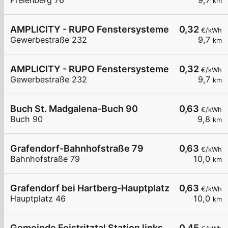
Freienberg 76
9,7
km
AMPLICITY - RUPO Fenstersysteme GmbH
0,32
€/kWh
Gewerbestraße 232
9,7
km
AMPLICITY - RUPO Fenstersysteme GmbH
0,32
€/kWh
Gewerbestraße 232
9,7
km
Buch St. Madgalena-Buch 90
0,63
€/kWh
Buch 90
9,8
km
Grafendorf-Bahnhofstraße 79
0,63
€/kWh
Bahnhofstraße 79
10,0
km
Grafendorf bei Hartberg-Hauptplatz 46
0,63
€/kWh
Hauptplatz 46
10,0
km
Gemeinde Feistritztal Station links
0,45