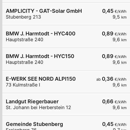
AMPLICITY - GAT-Solar GmbH
0,45
€/kWh
Stubenberg 213
9,5
km
BMW J. Harmtodt - HYC400
0,89
€/kWh
Hauptstraße 240
9,6
km
BMW J. Harmtodt - HYC150
0,89
€/kWh
Hauptstraße 240
9,6
km
E-WERK SEE NORD ALPI150
0,36
ab
€/kWh
73 Kulmstraße I
9,6
km
Landgut Riegerbauer
0,66
€/kWh
St. Johann bei Herberstein 12
9,6
km
Gemeinde Stubenberg
0,45
€/kWh