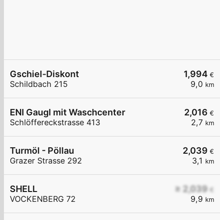
Gschiel-Diskont
1,994
€
Schildbach 215
9,0
km
ENI Gaugl mit Waschcenter
2,016
€
Schlöffereckstrasse 413
2,7
km
Turmöl - Pöllau
2,039
€
Grazer Strasse 292
3,1
km
SHELL
≥ 2,039
€
VOCKENBERG 72
9,9
km