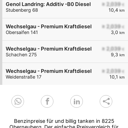
Genol Landring: Additiv -B0 Diesel
≥ 2,039
€
Stubenberg 68
10,4
km
Wechselgau - Premium Kraftdiesel
≥ 2,039
€
Obersaifen 141
3,0
km
Wechselgau - Premium Kraftdiesel
≥ 2,039
€
Schachen 275
9,3
km
Wechselgau - Premium Kraftdiesel
≥ 2,039
€
Weidenstraße 17
10,1
km
Benzinpreise für und billig tanken in 8225
Oberneuberg. Der einfache Preisvergleich für