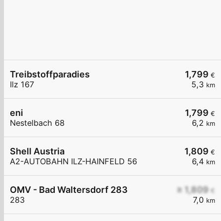
Treibstoffparadies
1,799
€
Ilz 167
5,3
km
eni
1,799
€
Nestelbach 68
6,2
km
Shell Austria
1,809
€
A2-AUTOBAHN ILZ-HAINFELD 56
6,4
km
OMV - Bad Waltersdorf 283
≥ 1,809
€
283
7,0
km