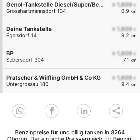
Genol-Tankstelle Diesel/Super/Benzin/Heizöl
≥ 1,809
€
Grosshartmannsdorf 134
0,9
km
Deine Tankstelle
≥ 1,809
€
Égelsdorf 14
9,2
km
BP
≥ 1,809
€
Sebersdorf 304
7,1
km
Pratscher & Wilfling GmbH & Co KG
≥ 1,809
€
Untergrossau 180
9,4
km
Benzinpreise für und billig tanken in 8264
Obgrün. Der einfache Preisvergleich für Benzin,