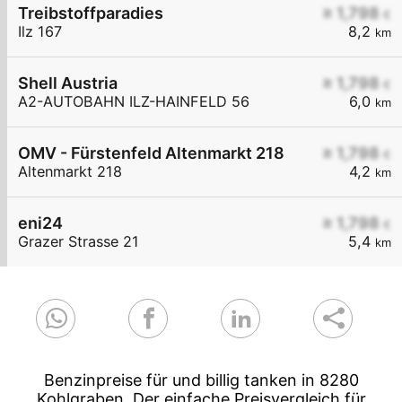
Treibstoffparadies
≥ 1,798
€
Ilz 167
8,2
km
Shell Austria
≥ 1,798
€
A2-AUTOBAHN ILZ-HAINFELD 56
6,0
km
OMV - Fürstenfeld Altenmarkt 218
≥ 1,798
€
Altenmarkt 218
4,2
km
eni24
≥ 1,798
€
Grazer Strasse 21
5,4
km
Benzinpreise für und billig tanken in 8280
Kohlgraben. Der einfache Preisvergleich für