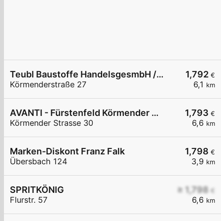
Teubl Baustoffe HandelsgesmbH / Autowascharena Fürstenfeld
1,792
€
Körmenderstraße 27
6,1
km
AVANTI - Fürstenfeld Körmender Straße 30
1,793
€
Körmender Strasse 30
6,6
km
Marken-Diskont Franz Falk
1,798
€
Übersbach 124
3,9
km
SPRITKÖNIG
≥ 1,798
€
Flurstr. 57
6,6
km