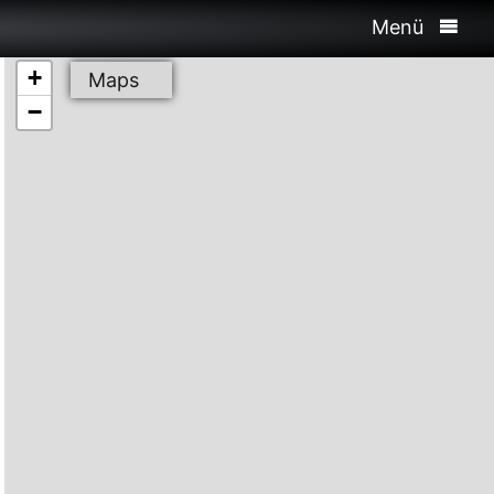
Menü
+
Maps
−