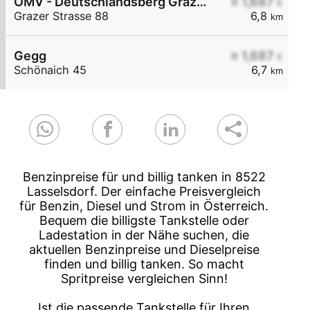
OMV - Deutschlandsberg Grazer Straße 88
≥ 1,687
€
Grazer Strasse 88
6,8
km
Gegg
≥ 1,687
€
Schönaich 45
6,7
km
Benzinpreise für und billig tanken in 8522
Lasselsdorf. Der einfache Preisvergleich
für Benzin, Diesel und Strom in Österreich.
Bequem die billigste Tankstelle oder
Ladestation in der Nähe suchen, die
aktuellen Benzinpreise und Dieselpreise
finden und billig tanken. So macht
Spritpreise vergleichen Sinn!
Ist die passende Tankstelle für Ihren