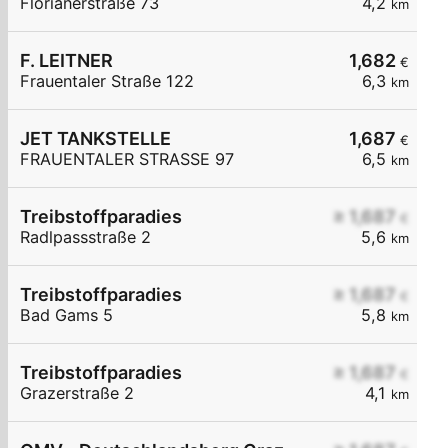
Florianerstraße 73
4,2
km
F. LEITNER
1,682
€
Frauentaler Straße 122
6,3
km
JET TANKSTELLE
1,687
€
FRAUENTALER STRASSE 97
6,5
km
Treibstoffparadies
≥ 1,687
€
Radlpassstraße 2
5,6
km
Treibstoffparadies
≥ 1,687
€
Bad Gams 5
5,8
km
Treibstoffparadies
≥ 1,687
€
Grazerstraße 2
4,1
km