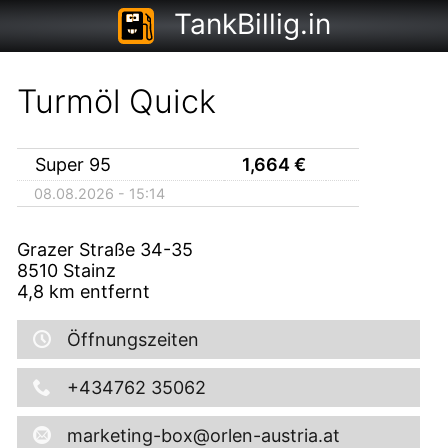
TankBillig.in
Turmöl Quick
Super 95
1,664
€
08.08.2026 - 15:14
Grazer Straße 34-35
8510
Stainz
4,8
km entfernt
Öffnungszeiten
+434762 35062
marketing-box@orlen-austria.at