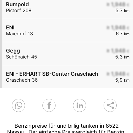
Rumpold
≥ 1,948
€
Pistorf 208
5,7
km
ENI
≥ 1,948
€
Maierhof 13
6,7
km
Gegg
≥ 1,948
€
Schönaich 45
5,3
km
ENI - ERHART SB-Center Graschach
≥ 1,948
€
Graschach 36
5,9
km
Benzinpreise für und billig tanken in 8522
Nassau. Der einfache Preisvergleich für Benzin,