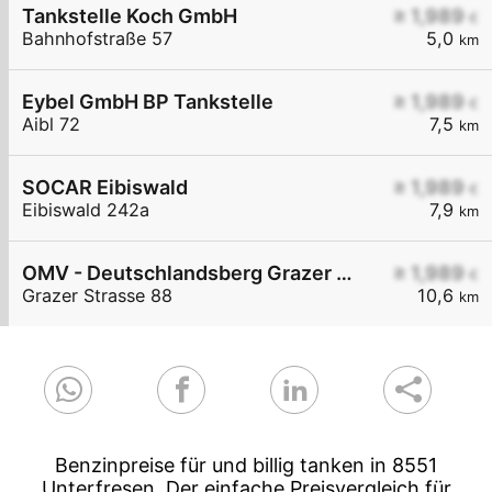
Tankstelle Koch GmbH
≥ 1,989
€
Bahnhofstraße 57
5,0
km
Eybel GmbH BP Tankstelle
≥ 1,989
€
Aibl 72
7,5
km
SOCAR Eibiswald
≥ 1,989
€
Eibiswald 242a
7,9
km
OMV - Deutschlandsberg Grazer Straße 88
≥ 1,989
€
Grazer Strasse 88
10,6
km
Benzinpreise für und billig tanken in 8551
Unterfresen. Der einfache Preisvergleich für