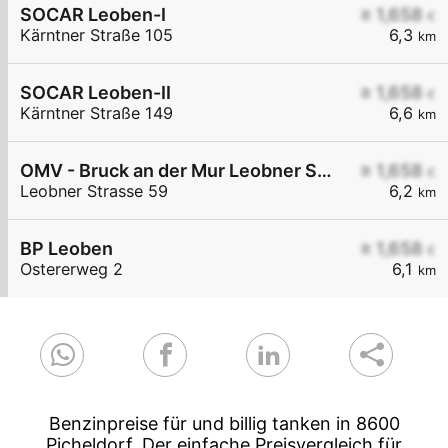
SOCAR Leoben-I
≥ 1,658
€
Kärntner Straße 105
6,3
km
SOCAR Leoben-II
≥ 1,658
€
Kärntner Straße 149
6,6
km
OMV - Bruck an der Mur Leobner Straße 59
≥ 1,658
€
Leobner Strasse 59
6,2
km
BP Leoben
≥ 1,658
€
Ostererweg 2
6,1
km
Benzinpreise für und billig tanken in 8600
Picheldorf. Der einfache Preisvergleich für