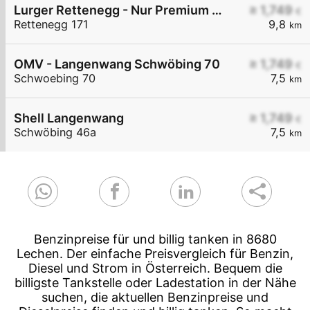
Lurger Rettenegg - Nur Premium Diesel+ Euro Super 95
≥ 1,749
€
Rettenegg 171
9,8
km
OMV - Langenwang Schwöbing 70
≥ 1,749
€
Schwoebing 70
7,5
km
Shell Langenwang
≥ 1,749
€
Schwöbing 46a
7,5
km
Benzinpreise für und billig tanken in 8680
Lechen. Der einfache Preisvergleich für Benzin,
Diesel und Strom in Österreich. Bequem die
billigste Tankstelle oder Ladestation in der Nähe
suchen, die aktuellen Benzinpreise und