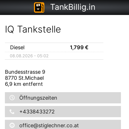
TankBillig.in
IQ Tankstelle
Diesel
1,799
€
08.08.2026 - 05:02
Bundesstrasse 9
8770
St.Michael
6,9
km entfernt
Öffnungszeiten
+4338433272
office@stiglechner.co.at