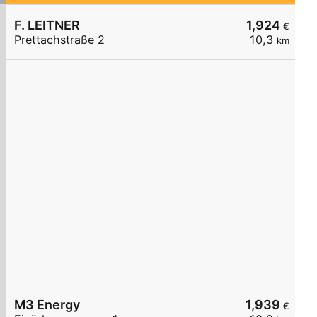
F. LEITNER
1,924
€
Prettachstraße 2
10,3
km
M3 Energy
1,939
€