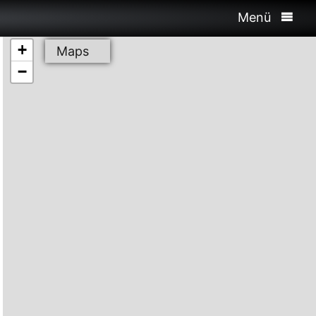
Menü
+
Maps
−