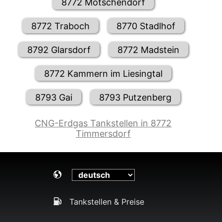
8772 Mötschendorf
8772 Traboch
8770 Stadlhof
8792 Glarsdorf
8772 Madstein
8772 Kammern im Liesingtal
8793 Gai
8793 Putzenberg
CNG-Erdgas Tankstellen in 8772
Timmersdorf
Tankstellen & Preise