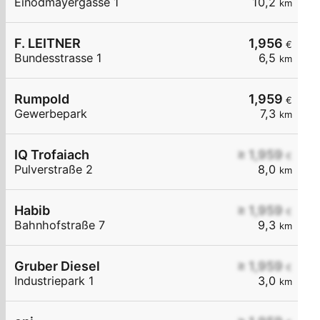
Einödmayergasse 1
10,2
km
F. LEITNER
1,956
€
Bundesstrasse 1
6,5
km
Rumpold
1,959
€
Gewerbepark
7,3
km
IQ Trofaiach
≥ 1,959
€
Pulverstraße 2
8,0
km
Habib
≥ 1,959
€
Bahnhofstraße 7
9,3
km
Gruber Diesel
≥ 1,959
€
Industriepark 1
3,0
km